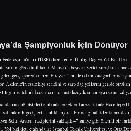
nya'da Şampiyonluk İçin Dönüyor
rı Federasyonu'nun (TÜSF) düzenlediği Ünilig Dağ ve Yol Bisikleti 
alya'nın gözde tatil kenti Alanya'da heyecan verici yarışlara sahne o
 gelen genç sporcular, hem bireysel hem de takım kategorilerinde ş
r. Akdeniz'in eşsiz kıyı şeridini ve sarp dağ yollarını geride bırakan
klılığını ve teknik becerilerini en üst düzeyde sınamaya devam ediyor
mlanan dağ bisikleti etabında, erkekler kategorisinde Hacettepe Ün
üksek rakımlı geçişleri ustalıkla aşarak birinci günü lider tamamladı
yen Selin Arslan, rakiplerini yaklaşık 47 saniye gibi önemli bir fark
i. Yol bisikleti etabında ise İstanbul Teknik Üniversitesi ve Orta Do