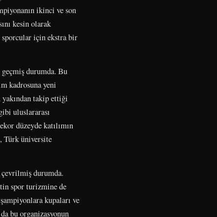
mpiyonanın ikinci ve son
sını kesin olarak
 sporcular için ekstra bir
ye geçmiş durumda. Bu
kım kadrosuna yeni
n yakından takip ettiği
bi uluslararası
 rekor düzeyde katılımın
, Türk üniversite
e çevrilmiş durumda.
tin spor turizmine de
 şampiyonlara kupaları ve
u da bu organizasyonun