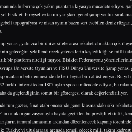
smanında birbirine çok yakın puanlarla kıyasıya mücadele ediyor. Şa
yol bisikleti bireysel ve takım yarışları, genel şampiyonluk sıralama
gebeli topografyası ve nisan ayının bazen sert esebilen deniz rüzgarı,
a.
mpiyonası, yalnızca bir üniversitelerarası rekabet olmaktan çok öte
inin geleceğini şekillendirecek yeteneklerin keşfedildiği ve milli ta
itik bir platform niteliği taşıyor. Bisiklet Federasyonu yöneticilerini
vrupa Üniversite Oyunları ve FISU Dünya Üniversite Şampiyonası gi
sporcuların belirlenmesinde de belirleyici bir rol üstleniyor. Bu yıl
32 farklı üniversiteden 180'i aşkın sporcu mücadele ediyor; bu rakam
daha da güçlendiğinin somut bir göstergesi olarak değerlendiriliyor.
e tüm gözler, final etabı öncesinde genel klasmandaki sıkı rekabet
ün ortak organizasyonuyla hayata geçirilen bu prestijli etkinlik, ken
Yarışların tamamlanmasının ardından düzenlenecek kapanış töreninde
k; Türkiye'yi uluslararası arenada temsil edecek milli takım kadros