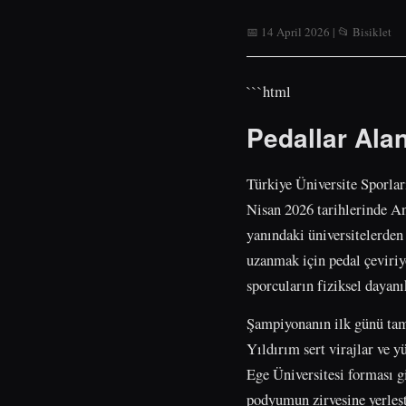
📅 14 April 2026 | 📂 Bisiklet
```html
Pedallar Ala
Türkiye Üniversite Sporla
Nisan 2026 tarihlerinde Ant
yanındaki üniversitelerden
uzanmak için pedal çeviriyo
sporcuların fiziksel dayanı
Şampiyonanın ilk günü tama
Yıldırım sert virajlar ve y
Ege Üniversitesi forması gi
podyumun zirvesine yerleşt