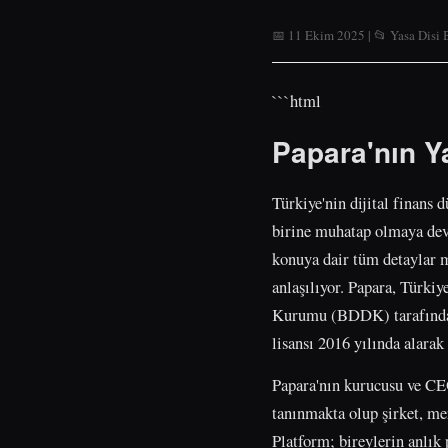
📅 11 Ekim 2025 | 📂 Yasa Disi 
```html
Papara'nın Y
Türkiye'nin dijital finans 
birine muhatap olmaya dev
konuya dair tüm detaylar m
anlaşılıyor. Papara, Türki
Kurumu (BDDK) tarafından l
lisansı 2016 yılında alarak
Papara'nın kurucusu ve CEO
tanınmakta olup şirket, mer
Platform; bireylerin anlık