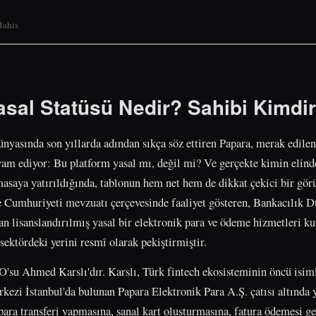
Bahis
asal Statüsü Nedir? Sahibi Kimdi
dünyasında son yıllarda adından sıkça söz ettiren Papara, merak edile
am ediyor: Bu platform yasal mı, değil mi? Ve gerçekte kimin elind
asaya yatırıldığında, tablonun hem net hem de dikkat çekici bir gör
ye Cumhuriyeti mevzuatı çerçevesinde faaliyet gösteren, Bankacılık
isanslandırılmış yasal bir elektronik para ve ödeme hizmetleri kur
 sektördeki yerini resmî olarak pekiştirmiştir.
'su Ahmed Karslı'dır. Karslı, Türk fintech ekosisteminin öncü isiml
kezi İstanbul'da bulunan Papara Elektronik Para A.Ş. çatısı altında y
 para transferi yapmasına, sanal kart oluşturmasına, fatura ödemesi g