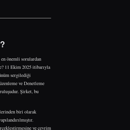
r?
n en önemli sorulardan
e? 11 Ekim 2025 itibarıyla
ünüm sergilediği
 Düzenleme ve Denetleme
uluşudur. Şirket, bu
erinden biri olarak
apılandırılmıştır.
erçekleştirmesine ve çevrim