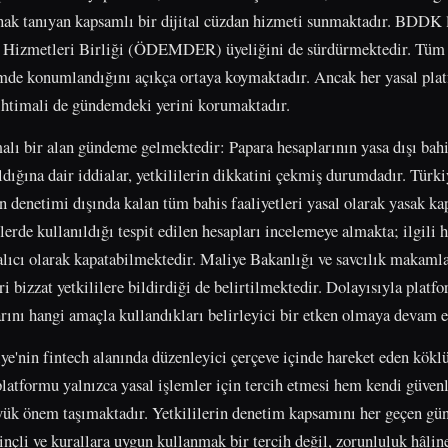
anak tanıyan kapsamlı bir dijital cüzdan hizmeti sunmaktadır. BDDK li
Hizmetleri Birliği (ÖDEMDER) üyeliğini de sürdürmektedir. Tüm b
mde konumlandığını açıkça ortaya koymaktadır. Ancak her yasal plat
ihtimali de gündemdeki yerini korumaktadır.
malı bir alan gündeme gelmektedir: Papara hesaplarının yasa dışı bahi
dığına dair iddialar, yetkililerin dikkatini çekmiş durumdadır. Türki
in denetimi dışında kalan tüm bahis faaliyetleri yasal olarak yasak k
lerde kullanıldığı tespit edilen hesapları incelemeye almakta; ilgili h
alıcı olarak kapatabilmektedir. Maliye Bakanlığı ve savcılık makamlar
ri bizzat yetkililere bildirdiği de belirtilmektedir. Dolayısıyla platf
larını hangi amaçla kullandıkları belirleyici bir etken olmaya devam 
ye'nin fintech alanında düzenleyici çerçeve içinde hareket eden kökl
 platformu yalnızca yasal işlemler için tercih etmesi hem kendi güven
üyük önem taşımaktadır. Yetkililerin denetim kapsamını her geçen gün
linçli ve kurallara uygun kullanmak bir tercih değil, zorunluluk hâline