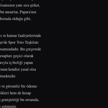
sansının yanı sıra şirket,
u unsurlar, Papara'nın
formda olduğu gibi,
s ve kumar faaliyetlerinde
ye'de Spor Toto Teşkilatı
apsamındadır. Bu çerçevede
esapları geçici olarak
ıyla iş birliği yapan
ormun kendisi yasal olsa
etmektedir.
ü ve güvenilir bir ödeme
likleri hem de hesap
 genişlettiği bu ortamda,
 gelmiştir.