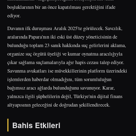
boşluklarının bir an önce kapatılması gerektiğini ifade
ediyor.
Davanın ilk duruşması Aralık 2025'te görülecek. Savcılık,
aralarında Papara'nın iki eski üst düzey yöneticisinin de
bulunduğu toplam 23 sanık hakkında suç gelirlerini aklama,
organize suç örgütü üyeliği ve kumar oynatma aracılığıyla
çıkar sağlama suçlamalarıyla ağır hapis cezası talep ediyor.
Savunma avukatları ise müvekkillerinin platform üzerindeki
işlemlerden haberdar olmadığını, tüm sorumluluğun
bağımsız aracı ağlarda bulunduğunu savunuyor. Karar,
yalnızca ilgili şüphelilerin değil, Türkiye'nin dijital finans
altyapısının geleceğini de doğrudan şekillendirecek.
Bahis Etkileri