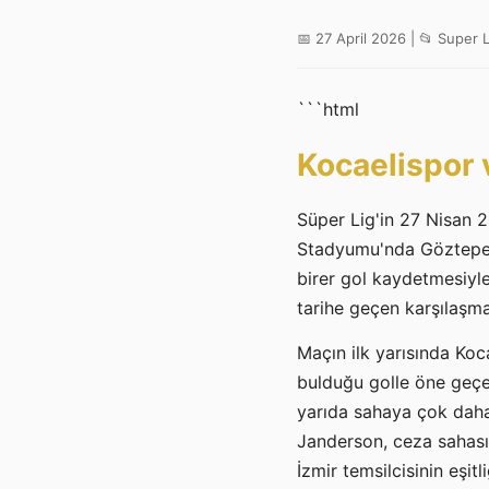
📅 27 April 2026 | 📂 Super L
```html
Kocaelispor 
Süper Lig'in 27 Nisan 2
Stadyumu'nda Göztepe'yi
birer gol kaydetmesiyle
tarihe geçen karşılaşma
Maçın ilk yarısında Koca
bulduğu golle öne geçen
yarıda sahaya çok daha 
Janderson, ceza sahası 
İzmir temsilcisinin eşit