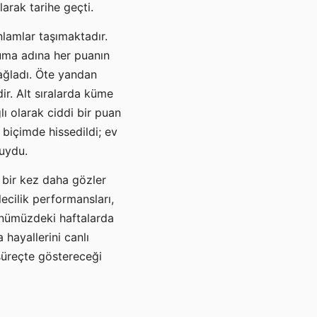
arak tarihe geçti.
nlamlar taşımaktadır.
uma adına her puanın
sağladı. Öte yandan
ir. Alt sıralarda küme
lı olarak ciddi bir puan
 biçimde hissedildi; ev
suydu.
 bir kez daha gözler
ecilik performansları,
Önümüzdeki haftalarda
hayallerini canlı
k süreçte göstereceği