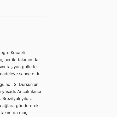
tegre Kocaeli
, her iki takımın da
nı taşıyan gollerle
mücadeleye sahne oldu.
yguladı. S. Dursun'un
 yaşadı. Ancak ikinci
Brezilyalı yıldız
pu ağlara göndererek
i takım da maçı