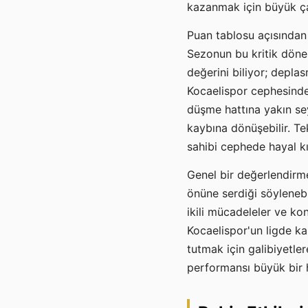
kazanmak için büyük ça
Puan tablosu açısından d
Sezonun bu kritik dön
değerini biliyor; depla
Kocaelispor cephesinde 
düşme hattına yakın sey
kaybına dönüşebilir. Te
sahibi cephede hayal kı
Genel bir değerlendirme
önüne serdiği söylenebi
ikili mücadeleler ve k
Kocaelispor'un ligde k
tutmak için galibiyetler
performansı büyük bir 