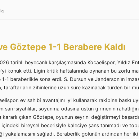
ig
ve Göztepe 1-1 Berabere Kaldı
026 tarihli heyecanlı karşılaşmasında Kocaelispor, Yıldız En
 konuk etti. Ligin kritik haftalarında oynanan bu zorlu maç
 1-1 beraberlikle sona erdi. S. Dursun ve Janderson'ın imzası
, taraftarların zihinlerine uzun süre kazınacak türden bir 
elispor, ev sahibi avantajını iyi kullanarak rakibine baskı u
 sarı-siyahlılar, soyunma odasına üstün girmenin rahatlığını
kararlı çıkan Göztepe, oyunun seyrini değiştirmeyi başardı. 
içindeki bireysel becerisiyle kaleciye şans tanımadı ve to
liği yakalamasını sağladı. Beraberlik golünün ardından her ik