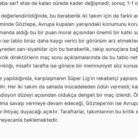
ba sarf etse de kalan sürede kader değişmedi; sonuç 1-1 ol
eğerlendirildiğinde, bu beraberlik iki takım için de farklı a
eminde Göztepe, Avrupa kupaları yarışındaki konumunu kor
smanda aldığı bu bir puan moral açısından önemli bir katkı 
ise tablo biraz daha kaygı verici bir görünüm arz etmekted
reden sarı-siyahlılar için bu beraberlik, rakip sonuçlara bağ
knik direktörlerin maç sonu açıklamalarında da bu tablo net
rıklığı, misafir tarafta ise görece bir memnuniyet söz konu
 yapıldığında, karşılaşmanın Süper Lig'in rekabetçi yapısını
lir. Her iki takım da sahada mücadeleden ödün vermedi; kal
ondisyon düzeyi açısından oldukça dengeli bir maç izlendi. 
alma savaşı vermeye devam edeceği, Göztepe'nin ise Avrupa 
e ihtiyaç duyacağı açıktır. Taraftarlar, takımlarının bu kriti
heyecanla beklemektedir.