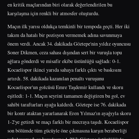
en kritik maçlarından biri olarak değerlendirilen bu
karşılaşma için renkli bir atmosfer oluşturdu.
Maçın ilk yarısı oldukça temkinli bir tempoda geçti. Her iki
takım da hatalı bir pozisyon vermemek adına savunmaya
önem verdi. Ancak 34. dakikada Göztepe'nin yıldız oyuncusu
Soner Dikmen, ceza sahası dışından sert bir vuruşla topu
ağlara gönderdi ve misafir ekibe üstünlüğü sağladı: 0-1.
Kocaelispor ikinci yarıda sahaya farklı çıktı ve baskısını
artırdı. 58. dakikada kazanılan penaltı vuruşunu
Kocaelispor'un golcüsü Emre Taşdemir kullandı ve skoru
eşitledi: 1-1. Maçın seyrini tamamen değiştiren bu gol, ev
sahibi taraftarları ayağa kaldırdı. Göztepe ise 76. dakikada
bir kontr ataktan yararlanarak Eren Yılmaz'ın ayağıyla skoru
1-2'ye getirdi ve maçı farklı bir mecraya taşıdı. Kocaelispor
son bölümde tüm gücüyle öne çıkmasına karşın beraberliği