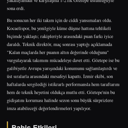
yakalayamadı ve karşılaşma 1-2'lik Göztepe üstünlüğüyle
sona erdi.
Bu sonucun her iki takım için de ciddi yansımaları oldu.
Kocaelispor, bu yenilgiyle küme düşme hattına tehlikeli
biçimde yaklaştı; rakipleriyle arasındaki puan farkı iyice
daraldı. Teknik direktör, maç sonrası yaptığı açıklamada
"Kalan maçlarda her puanın altın değerinde olduğunu"
vurgulayarak takımını mücadeleye davet etti. Göztepe ise bu
galibiyetle Avrupa yarışındaki konumunu sağlamlaştırdı ve
üst sıralarla arasındaki mesafeyi kapattı. İzmir ekibi, son
haftalarda sergilediği istikrarlı performansla hem taraftarını
hem de teknik heyetini oldukça mutlu etti. Göztepe'nin bu
gidişatını koruması halinde sezon sonu büyük sürprizlere
imza atabileceği değerlendirmeleri yapılıyor.
Bahis Etkileri