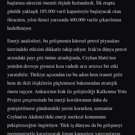
başlatma sürecini önemli ölçüde hızlandırdı. İlk etapta
günlük yaklaşık 185.000 varil kapasiteyle başlayacak olan
ihracatın, yılın ikinci yarısında 400.000 varile çıkarılması
hedefleniyor.
Enerji analistleri, bu gelişmenin küresel petrol piyasaları
üzerindeki etkisini dikkatle takip ediyor. Irak'ın dünya petrol
arzındaki payı göz önüne alındığında, Ceyhan Hattı'nın
yeniden devreye girmesi kısa vadede arzı artırıcı bir etki
yaratabilir. Türkiye açısından ise bu adım hem transit gelir
hem de ikili ilişkilerin güçlenmesi bakımından stratejik
önem taşıyor. Ankara'nın Irak ile geliştirdiği Kalkınma Yolu
Projesi çerçevesinde bu enerji koridorunun daha da
genişletilmesi gündemdeki yerini korurken, uzmanlar
Ceyhan'ın Akdeniz'deki enerji merkezi konumunu
pekiştireceğini öngörüyor. Türk iş dünyası da bu gelişmeyi
memnuniyetle karşılayarak liman kapasitesi yatırımlarını