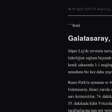
📅 09 April 2026 | 📂 Super Lig
```html
Galatasaray,
Süper Lig'de zirvenin tart
liderliğini sağlam biçimde
kendi sahasında 3-1 mağlup
umudunu bir kez daha yeşer
Rams Park'ta oynanan ve 4
Galatasaray, ikinci yarıda
sarı-kırmızılılar, 74. daki
55. dakikada Edin Višća'd
taraftarlarına tam not ver