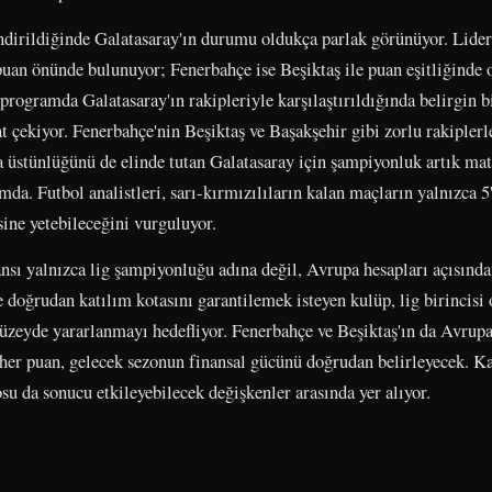
ndirildiğinde Galatasaray'ın durumu oldukça parlak görünüyor. Lider s
puan önünde bulunuyor; Fenerbahçe ise Beşiktaş ile puan eşitliğinde 
programda Galatasaray'ın rakipleriyle karşılaştırıldığında belirgin 
t çekiyor. Fenerbahçe'nin Beşiktaş ve Başakşehir gibi zorlu rakipler
 üstünlüğünü de elinde tutan Galatasaray için şampiyonluk artık mat
a. Futbol analistleri, sarı-kırmızılıların kalan maçların yalnızca 5
ine yetebileceğini vurguluyor.
nsı yalnızca lig şampiyonluğu adına değil, Avrupa hesapları açısınd
oğrudan katılım kotasını garantilemek isteyen kulüp, lig birincisi 
yde yararlanmayı hedefliyor. Fenerbahçe ve Beşiktaş'ın da Avrupa b
 her puan, gelecek sezonun finansal gücünü doğrudan belirleyecek. Ka
losu da sonucu etkileyebilecek değişkenler arasında yer alıyor.