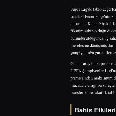
Süper Lig'de tablo değerle
sıradaki Fenerbahçe'nin 8 
durumda. Kalan 9 haftalık 
fikstüre sahip olduğu dikka
bulundurulduğunda, iç saha
meselesine dönüşmüş durumd
şampiyonluğu garantilemes
Galatasaray'ın bu performa
UEFA Şampiyonlar Ligi'ne d
primlerinden maksimum düze
mücadele ettiği bu süreçte
transferler ve sakatlık tab
Bahis Etkileri