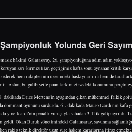
 Şampiyonluk Yolunda Geri Sayım
ışmasız hâkimi Galatasaray, 26. şampiyonluğuna adım adım yaklaşıyor
 koruyan sarı-kırmızılılar, geçtiğimiz hafta sonu oynanan kritik kar
 ederek hem rakiplerinin üzerindeki baskıyı artırdı hem de taraftar
tti. Aslan, bu galibiyetle puan farkını zirvedeki konumunu perçinleye
8. dakikada Dries Mertens'in ayağından çıkan mükemmel frikik golü
 da dominant oyununu sürdürdü. 61. dakikada Mauro Icardi'nin kafa go
kada yine Icardi'nin penaltı vuruşuyla sahadan 3-1'lik galip ayrıldı. T
an geldi. Okan Buruk yönetimindeki Galatasaray, savunma sağlamlığı
irken rakip teknik direktör uzun süre hakem kararlarına itiraz etmekt