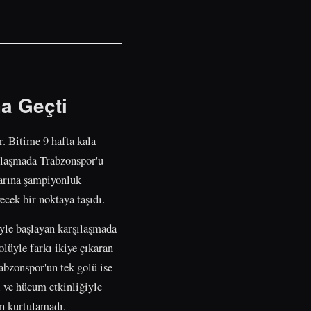
a Geçti
. Bitime 9 hafta kala
şılaşmada Trabzonspor'u
larına şampiyonluk
cek bir noktaya taşıdı.
yle başlayan karşılaşmada
lüyle farkı ikiye çıkaran
rabzonspor'un tek golü ise
 ve hücum etkinliğiyle
en kurtulamadı.