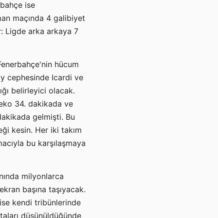
rbahçe ise
sman maçında 4 galibiyet
or: Ligde arka arkaya 7
e Fenerbahçe'nin hücum
ay cephesinde Icardi ve
ğı belirleyici olacak.
zeko 34. dakikada ve
dakikada gelmişti. Bu
ği kesin. Her iki takım
amacıyla bu karşılaşmaya
anında milyonlarca
 ekran başına taşıyacak.
ise kendi tribünlerinde
ftaları düşünüldüğünde