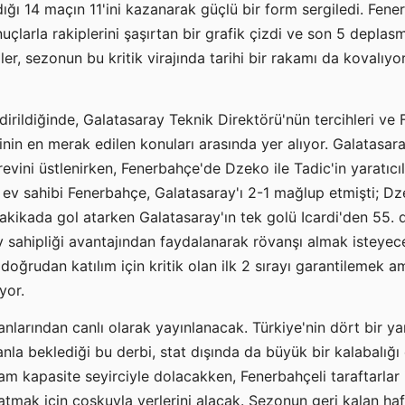
ı 14 maçın 11'ini kazanarak güçlü bir form sergiledi. Fene
çlarla rakiplerini şaşırtan bir grafik çizdi ve son 5 depla
liler, sezonun bu kritik virajında tarihi bir rakamı da kovalıy
irildiğinde, Galatasaray Teknik Direktörü'nün tercihleri v
in en merak edilen konuları arasında yer alıyor. Galatasar
revini üstlenirken, Fenerbahçe'de Dzeko ile Tadic'in yaratıcılı
ev sahibi Fenerbahçe, Galatasaray'ı 2-1 mağlup etmişti; D
akikada gol atarken Galatasaray'ın tek golü Icardi'den 55. 
 sahipliği avantajından faydalanarak rövanşı almak isteyece
doğrudan katılım için kritik olan ilk 2 sırayı garantilemek 
yor.
nlarından canlı olarak yayınlanacak. Türkiye'nin dört bir y
nla beklediği bu derbi, stat dışında da büyük bir kalabalığı
tam kapasite seyirciyle dolacakken, Fenerbahçeli taraftarlar 
atmak için coşkuyla yerlerini alacak. Sezonun geri kalan ha