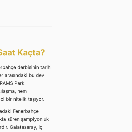
Saat Kaçta?
bahçe derbisinin tarihi
er arasındaki bu dev
e RAMS Park
şılaşma, hem
 bir nitelik taşıyor.
ıradaki Fenerbahçe
ıkla süren şampiyonluk
dır. Galatasaray, iç