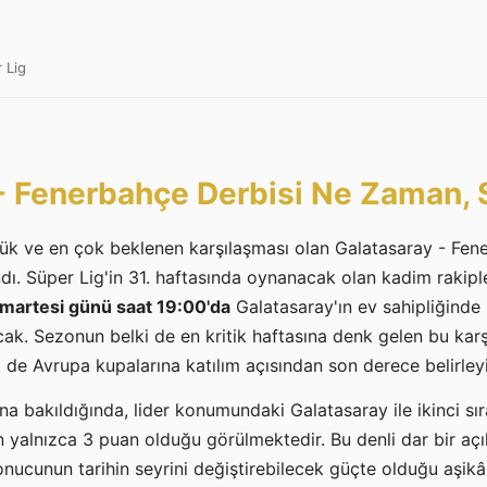
 Lig
- Fenerbahçe Derbisi Ne Zaman, 
ük ve en çok beklenen karşılaşması olan Galatasaray - Fener
dı. Süper Lig'in 31. haftasında oynanacak olan kadim rakipl
martesi günü saat 19:00'da
Galatasaray'ın ev sahipliğind
k. Sezonun belki de en kritik haftasına denk gelen bu kar
de Avrupa kupalarına katılım açısından son derece belirleyici
a bakıldığında, lider konumundaki Galatasaray ile ikinci s
n yalnızca 3 puan olduğu görülmektedir. Bu denli dar bir aç
ucunun tarihin seyrini değiştirebilecek güçte olduğu aşikâr