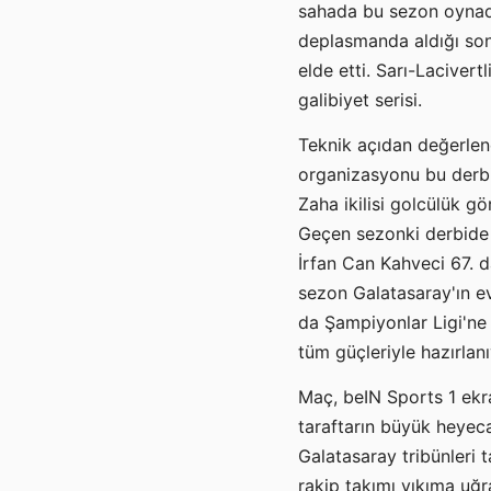
sahada bu sezon oynadığ
deplasmanda aldığı sonu
elde etti. Sarı-Lacivert
galibiyet serisi.
Teknik açıdan değerlend
organizasyonu bu derbin
Zaha ikilisi golcülük gö
Geçen sezonki derbide 
İrfan Can Kahveci 67. d
sezon Galatasaray'ın ev
da Şampiyonlar Ligi'ne 
tüm güçleriyle hazırlanı
Maç, beIN Sports 1 ekra
taraftarın büyük heyeca
Galatasaray tribünleri 
rakip takımı yıkıma uğr