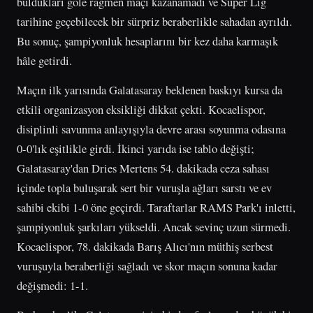
buldukları gole rağmen maçı kazanamadı ve Süper Lig
tarihine geçebilecek bir sürpriz beraberlikle sahadan ayrıldı.
Bu sonuç, şampiyonluk hesaplarını bir kez daha karmaşık
hâle getirdi.
Maçın ilk yarısında Galatasaray beklenen baskıyı kursa da
etkili organizasyon eksikliği dikkat çekti. Kocaelispor,
disiplinli savunma anlayışıyla devre arası soyunma odasına
0-0'lık eşitlikle girdi. İkinci yarıda ise tablo değişti;
Galatasaray'dan Dries Mertens 54. dakikada ceza sahası
içinde topla buluşarak sert bir vuruşla ağları sarstı ve ev
sahibi ekibi 1-0 öne geçirdi. Taraftarlar RAMS Park'ı inletti,
şampiyonluk şarkıları yükseldi. Ancak sevinç uzun sürmedi.
Kocaelispor, 78. dakikada Barış Alıcı'nın müthiş serbest
vuruşuyla beraberliği sağladı ve skor maçın sonuna kadar
değişmedi: 1-1.