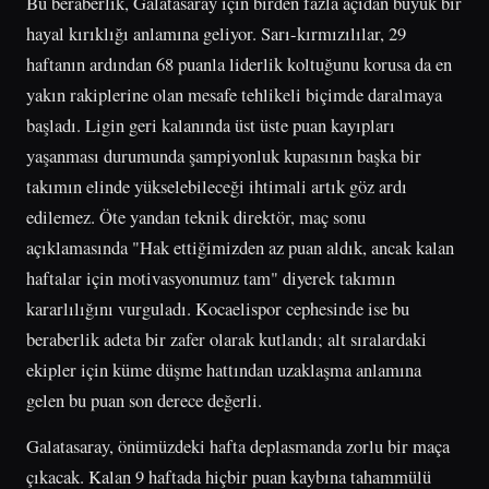
Bu beraberlik, Galatasaray için birden fazla açıdan büyük bir
hayal kırıklığı anlamına geliyor. Sarı-kırmızılılar, 29
haftanın ardından 68 puanla liderlik koltuğunu korusa da en
yakın rakiplerine olan mesafe tehlikeli biçimde daralmaya
başladı. Ligin geri kalanında üst üste puan kayıpları
yaşanması durumunda şampiyonluk kupasının başka bir
takımın elinde yükselebileceği ihtimali artık göz ardı
edilemez. Öte yandan teknik direktör, maç sonu
açıklamasında "Hak ettiğimizden az puan aldık, ancak kalan
haftalar için motivasyonumuz tam" diyerek takımın
kararlılığını vurguladı. Kocaelispor cephesinde ise bu
beraberlik adeta bir zafer olarak kutlandı; alt sıralardaki
ekipler için küme düşme hattından uzaklaşma anlamına
gelen bu puan son derece değerli.
Galatasaray, önümüzdeki hafta deplasmanda zorlu bir maça
çıkacak. Kalan 9 haftada hiçbir puan kaybına tahammülü