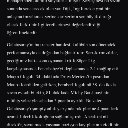
menajerinden olumlu sinyaller almıştır. Sözleşmesi bu sezon
sonunda sona erecek olan van Dijk, İngiltere'de yeni bir
anlaşma imzalamak yerine kariyerinin son büyük durağı
olarak farklı bir ligi tercih etmeyi değerlendirdiği
öğrenilmektedir.
Galatasaray'ın bu transfer hamlesi, kulübün son dönemdeki
performansıyla da doğrudan bağlantılıdır. Sarı-kırmızılılar,
geçtiğimiz hafta sonu oynanan kritik Süper Lig
karşılaşmasında Fenerbahçe'yi deplasmanda 2-1 mağlup etti.
Maçın ilk golü 34. dakikada Dries Mertens'in pasından
Mauro Icardi'den gelirken, beraberlik golünü 58. dakikada
seven ev sahibi ekip, 81. dakikada Michy Batshuayi'nin
müthiş volesiyle sahadan 3 puanla ayrıldı. Bu zafer,
Galatasaray'ı şampiyonluk yarışında rakiplerine 4 puan fark
açarak liderlik koltuğunu sağlamlaştırdı. Ancak teknik
direktör, savunmada yaşanan pozisyon kayıplarının ciddi bir