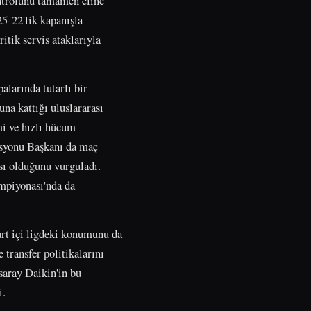
ontrolünü tamamen eline
25-22'lik kapanışla
itik servis ataklarıyla
larında tutarlı bir
na kattığı uluslararası
mi ve hızlı hücum
rasyonu Başkanı da maç
sı olduğunu vurguladı.
mpiyonası'nda da
urt içi ligdeki konumunu da
 transfer politikalarını
saray Daikin'in bu
i.