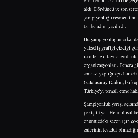
gibi net bir skorla öne g
aldı. Dördüncü ve son sette
şampiyonluğu resmen ilan et
tarihe adını yazdırdı.
Bu şampiyonluğun arka plan
yükseliş grafiği çizdiği gö
isimlerle çıtayı önemli öl
organizasyonları, Fenera g
sonrası yaptığı açıklamada
Galatasaray Daikin, bu ku
Türkiye'yi temsil etme hakk
Şampiyonluk yarışı açısınd
pekiştiriyor. Hem ulusal he
önümüzdeki sezon için çok 
zaferinin tesadüf olmadığı