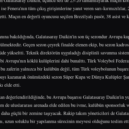
eçen Galatasaray Daikin, üçüncü seti de 25-20 tamamlayarak maçın k
 ise Fenera'nın tüm çıkış girişimlerine yanıt veren sarı-kırmızılılar, 
ti. Maçın en değerli oyuncusu seçilen Brezilyalı pasör, 38 asist ve kr
ına bakıldığında, Galatasaray Daikin'in son üç sezondur Avrupa kupa
rülmektedir. Geçen sezon çeyrek finalde elenen ekip, bu sezon kadrosu
çüde yükseltti. Teknik direktörün uyguladığı disiplinli savunma siste
ibi Avrupa'nın köklü kulüplerini dahi bunalttı. Türk Voleybol Fede
 bu zaferin yalnızca bir kulübün değil, tüm Türk voleybolunun başarı
payı kazanarak önümüzdeki sezon Süper Kupa ve Dünya Kulüpler Şa
ı elde etti.
an değerlendirildiğinde, bu Avrupa başarısı Galatasaray Daikin'in y
m de uluslararası arenada elde edilen bu ivme, kulübün sponsorluk ve
daha güçlü bir zemine taşıyacak. Rakip takım yöneticileri de Galata
nı, uzun soluklu bir yapılanma sürecinin meyvesi olduğunu teslim ett