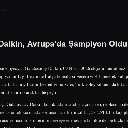
upasi
Daikin, Avrupa'da Şampiyon Oldu:
sine oynayan Galatasaray Daikin, 09 Nisan 2026 akşamı unutulmaz bi
piyonlar Ligi finalinde İtalya temsilcisi Fenera'yı 3-1 yenerek kulüp
raftarların yıllardır beklediği bu zafer, Türk voleybolunun da kıtada
mut kanıtı olarak tarihe geçti.
ça Galatasaray Daikin konuk takım sıfatıyla çıkarken, deplasman de
ine üstünlük kurmakta zorlanan sarı-kırmızılılar, 23-25'lik bir kayıpl
ucu ve hücum isimlerinin devreye girmesiyle birlikte denge hızla değ