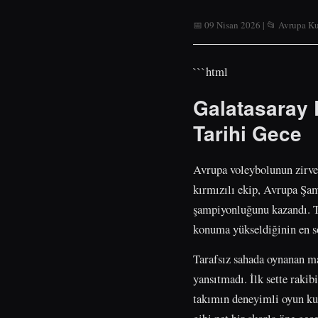
📅 09 Nisan 2026 | 📂 Avrupa K
```html
Galatasaray 
Tarihi Gece
Avrupa voleybolunun zirve
kırmızılı ekip, Avrupa Şam
şampiyonluğunu kazandı. Ta
konuma yükseldiğinin en so
Tarafsız sahada oynanan ma
yansıtmadı. İlk sette rakib
takımın deneyimli oyun kur