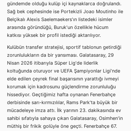
gündemde olduğu kulüp içi kaynaklarca doğrulandı.
Sağ bek cephesinde ise Portekizli Joao Moutinho ile
Belçikalı Alexis Saelemaekers'ın listedeki isimler
arasında göründüğü, Buruk'un özellikle hücum
katkısı yüksek bir profil istediği aktarılıyor.
Kulübün transfer stratejisi, sportif tablonun getirdiği
zorunlulukların da bir yansıması. Galatasaray, 29
Nisan 2026 itibarıyla Süper Lig'de liderlik
koltuğunda oturuyor ve UEFA Şampiyonlar Ligi'nde
elde edilen çeyrek final başarısının yarattığı ivmeyi
korumak için kadrosunu güçlendirme zorunluluğu
hissediyor. Geçtiğimiz hafta oynanan Fenerbahçe
derbisinde sarı-kırmızılılar, Rams Park'ta büyük bir
mücadeleye imza attı. İlk yarının 23. dakikasında ev
sahibi sıfatıyla sahaya çıkan Galatasaray, Osimhen'in
müthiş bir frikik golüyle öne geçti. Fenerbahçe 67.