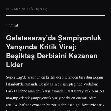
📅 09 Mart 2026 | 📂 Super Lig
```html
Galatasaray'da Şampiyonluk
Yarışında Kritik Viraj:
Beşiktaş Derbisini Kazanan
Lider
Süper Lig'de sezonun en kritik derbilerinden biri dün akşam
İstanbul'da oynandı. Beşiktaş'ın ev sahipliğinde Vodafone
Park'ta sahne alan dev karşılaşmada Galatasaray, rakibini 2-1
mağlup ederek şampiyonluk yarışındaki en önemli adımı
attı. 34. haftada oynanan bu zorlu deplasan galibiyetiyle sarı-