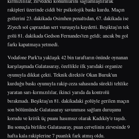
kırmızılılar, zirvedeki konumlarını sağlamlaştırarak
rakipleri üzerinde ciddi bir psikolojik baskı kurdu. Maçın
gollerini 23. dakikada Osimhen penaltıdan, 67. dakikada ise
Ziyech sol çaprazdan sert vuruşuyla kaydetti. Beşiktaş'ın tek
golü 81. dakikada Gedson Fernandes'ten geldi; ancak bu gol
farkı kapatmaya yetmedi.
Vodafone Park'ta yaklaşık 42 bin taraftarın önünde oynanan
karşılaşmada Galatasaray, özellikle ilk yarıdaki organize
oyunuyla dikkat çekti. Teknik direktör Okan Buruk'un
kurduğu baskı oyunuyla rakip ceza sahasında sürekli tehlike
yaratan sarı-kırmızılılar, ikinci yarıda da kontrolü
bırakmadı. Beşiktaş'ın 81. dakikadaki golüyle gerilen maçın
son bölümünde Galatasaray savunması sağlam duruşunu
korudu ve kritik üç puanı hasımsız olarak Kadıköy'e taşıdı.
Bu sonuçla birlikte Galatasaray, puan cetvelinin zirvesinde 9
hafta kala rakiplerine 7 puanlık fark atmış oldu.