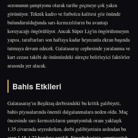
sezonunun şampiyonu olarak tarihe geçmeye çok yakın
görünüyor. Teknik kadro ve futbolcu kalitesi göz önünde
bulundurulduğunda sarı-kırmızılıların bu avantajı
koruyacağı öngörülüyor. Ancak Süper Lig'in öngörülemeyen
yapısı, taraftarları son haftaya kadar heyecanla ekran başında
tutmaya devam edecek. Galatasaray cephesinde yaralanma ve
kart cezası takibi de önümüzdeki süreçte belirleyici faktörler
arasında yer alacak.
Bahis Etkileri
Galatasaray'ın Beşiktaş derbisindeki bu kritik galibiyeti,
bahis piyasalarında önemli dalgalanmalara neden oldu. Maç
öncesinde sarı-kırmızılıların şampiyonluk oranı yaklaşık
1.35 civarında seyrederken, derbi galibiyetinin ardından bu
oran 1.18-1.22 bandına gerildi. Fenerbahçe'nin şampiyonluk