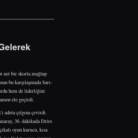
 Gelerek
bi net bir skorla mağlup
anan bu karşılaşmada Sarı-
urdu hem de liderliğini
amen ele geçirdi.
 adeta çılgına çevirdi.
tasaray, 36. dakikada Dries
çikalı oyun kurucu, kısa