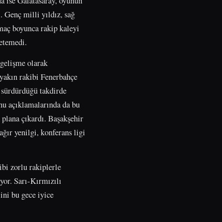
da ise Galatasaray, oyunun
 Genç milli yıldız, sağ
 maç boyunca rakip kaleyi
retemedi.
 gelişme olarak
 yakın rakibi Fenerbahçe
 sürdürdüğü takdirde
nu açıklamalarında da bu
 plana çıkardı. Başakşehir
ğır yenilgi, konferans ligi
bi zorlu rakiplerle
yor. Sarı-Kırmızılı
ini bu gece iyice