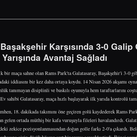
 Başakşehir Karşısında 3-0 Galip
Yarışında Avantaj Sağladı
ik bir maça sahne olan Rams Park'ta Galatasaray, Başakşehir'i 3-0 gi
daki iddiasını bir kez daha ortaya koydu. 14 Nisan 2026 akşamı oyn
nlük tanımayan disiplinli ve baskılı oyunuyla hem taraftarlarını coşt
 Ev sahibi Galatasaray, maça hızlı başlayarak ilk yarıda kontrolü tam
hen, 18. dakikada takımını öne geçiren golü kaydederek Rams Park'ı
tan gelen ortada müthiş bir kafa vuruşuyla fileleri havalandırdı. Gala
ndeki zekice pozisyonlanmasından doğan golle farkı 2-0'a çıkardı. Bel