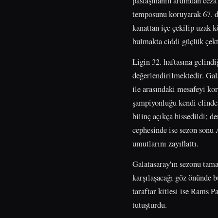
paslaşmanın ardından ceza s
temposunu koruyarak 67. da
kanattan içe çekilip uzak k
bulmakta ciddi güçlük çekt
Ligin 32. haftasına gelind
değerlendirilmektedir. Gal
ile arasındaki mesafeyi ko
şampiyonluğu kendi elinde
bilinç açıkça hissedildi; d
cephesinde ise sezon sonu 
umutlarını zayıflattı.
Galatasaray'ın sezonu tama
karşılaşacağı göz önünde b
taraftar kitlesi ise Rams P
tutuşturdu.