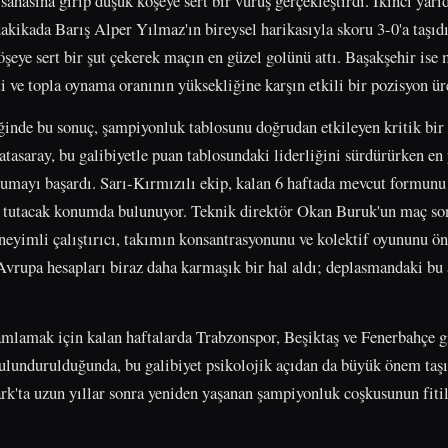
ahasına girip düşük köşeye sert bir vuruş gerçekleştirdi. İkinci yarı
kikada Barış Alper Yılmaz'ın bireysel harikasıyla skoru 3-0'a taşıdı.
öşeye sert bir şut çekerek maçın en güzel golünü attı. Başakşehir ise
i ve topla oynama oranının yüksekliğine karşın etkili bir pozisyon ü
iğinde bu sonuç, şampiyonluk tablosunu doğrudan etkileyen kritik bir
atasaray, bu galibiyetle puan tablosundaki liderliğini sürdürürken en
rumayı başardı. Sarı-Kırmızılı ekip, kalan 6 haftada mevcut formunu
 tutacak konumda bulunuyor. Teknik direktör Okan Buruk'un maç so
eneyimli çalıştırıcı, takımın konsantrasyonunu ve kolektif oyununu ön
Avrupa hesapları biraz daha karmaşık bir hal aldı; deplasmandaki bu a
mlamak için kalan haftalarda Trabzonspor, Beşiktaş ve Fenerbahçe gi
ulundurulduğunda, bu galibiyet psikolojik açıdan da büyük önem taşı
ark'ta uzun yıllar sonra yeniden yaşanan şampiyonluk coşkusunun fitil