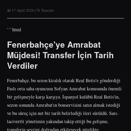
📅 17 April 2026 | 📂 Transfer
```html
Fenerbahçe'ye Amrabat
Müjdesi! Transfer İçin Tarih
Verdiler
Fenerbahçe, bu sezon kiralık olarak Real Betis'e gönderdiği
Faslı orta saha oyuncusu Sofyan Amrabat konusunda önemli
bir gelişmeyle karşı karşıya. İspanyol kulübü Real Betis'in,
sezon sonunda Amrabat'ın bonservisini satın almak istediği
ve bu süreç için net bir tarih belirlediği ileri sürüldü. Sarı-
lacivertli yönetimin yakından takip ettiği bu gelişme,
transferin seyrini doğrudan etkileyecek nitelikte.