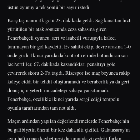
üstün oyunuyla tek yönlü bir seyir izledi.
Karşılaşmanın ilk golü 23. dakikada geldi. Sağ kanattan hızlı
yürütülen bir atak sonucunda ceza sahasına giren
Fenerbahçeli oyuncu, sert ve isabetli vuruşuyla kaleci
tanımayan bir gol kaydetti. Ev sahibi ekip, devre arasına 1-0
önde girdi. İkinci yarıda da kontrolü elinde bulunduran sarı-
lacivertliler, 67. dakikada kazandıkları penaltıyı gole
çevirerek skoru 2-0'a taşıdı. Rizespor ise maç boyunca rakip
kaleye ciddi bir tehdit oluşturamadı ve beraberlik ya da geri
dönüş için yeterli mücadeleyi sahaya yansıtamadı.
Fenerbahçe, özellikle ikinci yarıda sergilediği tempolu
oyunla taraftarından tam not aldı.
Maçın ardından yapılan değerlendirmelerde Fenerbahçe'nin
bu galibiyetin önemi bir kez daha altı çizildi. Galatasaray'ın
aynı hafta puan kaybetmesi durumunda zirvedeki farkın