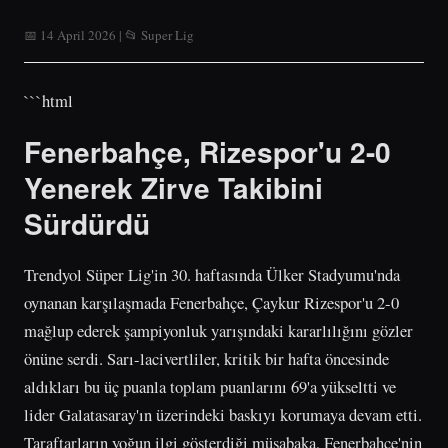
📅 14 April 2026 | 📂 Super Lig
```html
Fenerbahçe, Rizespor'u 2-0
Yenerek Zirve Takibini
Sürdürdü
Trendyol Süper Lig'in 30. haftasında Ülker Stadyumu'nda
oynanan karşılaşmada Fenerbahçe, Çaykur Rizespor'u 2-0
mağlup ederek şampiyonluk yarışındaki kararlılığını gözler
önüne serdi. Sarı-lacivertliler, kritik bir hafta öncesinde
aldıkları bu üç puanla toplam puanlarını 69'a yükseltti ve
lider Galatasaray'ın üzerindeki baskıyı korumaya devam etti.
Taraftarların yoğun ilgi gösterdiği müsabaka, Fenerbahçe'nin