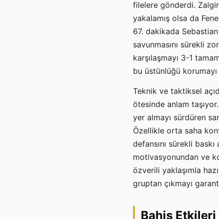
filelere gönderdi. Zalg
yakalamış olsa da Fener
67. dakikada Sebastian
savunmasını sürekli zo
karşılaşmayı 3-1 tamam
bu üstünlüğü korumayı 
Teknik ve taktiksel açı
ötesinde anlam taşıyor.
yer almayı sürdüren sarı
Özellikle orta saha kon
defansını sürekli baskı
motivasyonundan ve ko
özverili yaklaşımla haz
gruptan çıkmayı garant
Bahis Etkileri