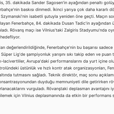
iris, 35. dakikada Sander Sagosen'in ayağından penaltı golüy
bahçe'nin baskısı dinmedi. İkinci yarıya çok daha kararlı dön
 Szymanski'nin isabetli şutuyla yeniden öne geçti. Maçın so
rlayan Fenerbahçe, 84. dakikada Dusan Tadic'in ayağından 
ladı. Rövanş maçı ise Vilnius'taki Zalgiris Stadyumu'nda 
hedefliyor.
dan değerlendirildiğinde, Fenerbahçe'nin bu başarısı sadece
 Süper Lig'de şampiyonluk yarışını sıkı takip eden ve puan 
-lacivertliler, Avrupa'daki performanslarını da yurt içine ol
trolündeki üstünlük ve hızlı kontr atak organizasyonları, Fen
 altında tutmasını sağladı. Teknik direktör, maç sonu açıkl
nsantrasyonundan duyduğu memnuniyeti dile getirirken rö
ırlanacaklarını vurguladı. Rövanştaki deplasman avantajını i
ilemek için Vilnius deplasmanında da etkin bir performans 