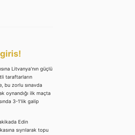
giris!
sına Litvanya'nın güçlü
i taraftarların
e, bu zorlu sınavda
rak oynandığı ilk maçta
ında 3-1'lik galip
dakikada Edin
kasına sıyrılarak topu