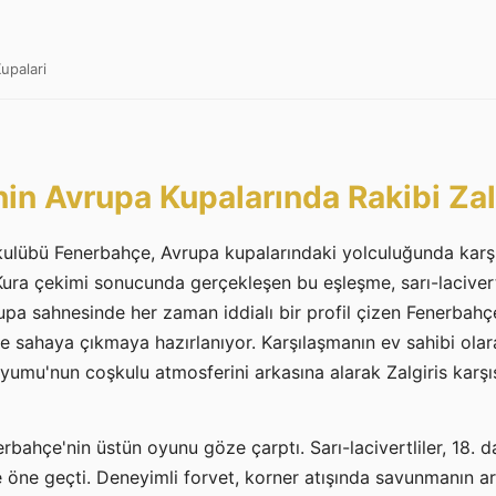
upalari
in Avrupa Kupalarında Rakibi Zal
kulübü Fenerbahçe, Avrupa kupalarındaki yolculuğunda karşı
. Kura çekimi sonucunda gerçekleşen bu eşleşme, sarı-lacivertl
pa sahnesinde her zaman iddialı bir profil çizen Fenerbahç
yle sahaya çıkmaya hazırlanıyor. Karşılaşmanın ev sahibi ola
umu'nun coşkulu atmosferini arkasına alarak Zalgiris karşıs
erbahçe'nin üstün oyunu göze çarptı. Sarı-lacivertliler, 18. 
öne geçti. Deneyimli forvet, korner atışında savunmanın ar