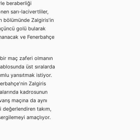
le beraberliği
en sarı-lacivertliler,
n bölümünde Zalgiris'in
üçüncü golü bularak
oynanacak ve Fenerbahçe
 bir maç zaferi olmanın
tablosunda üst sıralarda
umlu yansıtmak istiyor.
erbahçe'nin Zalgiris
amalarında kadrosunun
vanş maçına da aynı
yi değerlendiren takım,
sergilemeyi amaçlıyor.