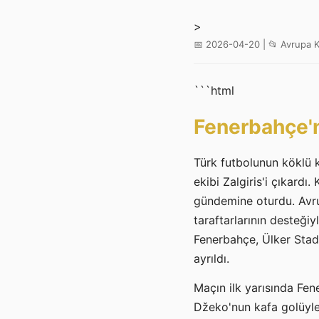
>
📅 2026-04-20 | 📂 Avrupa K
```html
Fenerbahçe'n
Türk futbolunun köklü 
ekibi Zalgiris'i çıkardı
gündemine oturdu. Avru
taraftarlarının desteği
Fenerbahçe, Ülker Stady
ayrıldı.
Maçın ilk yarısında Fen
Džeko'nun kafa golüyle 