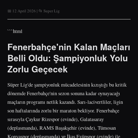
📅 12 April 2026 | 📂 Super Lig
```html
Fenerbahçe'nin Kalan Maçları
Belli Oldu: Şampiyonluk Yolu
Zorlu Geçecek
Süper Lig'de şampiyonluk mücadelesinin kızıştığı bu kritik
dönemde Fenerbahçe'nin sezon sonuna kadar oynayacağı
maçların programı netlik kazandı. Sarı-lacivertliler, ligin
son haftalarında zorlu bir maraton bekliyor. Fenerbahçe
sırasıyla Çaykur Rizespor (evinde), Galatasaray
(deplasmanda), RAMS Başakşehir (evinde), Tümosan
Konyaspor (deplasmanda) ve İkas Eyüpspor (evinde) ile