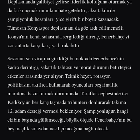
Deplasmanda galibiyet gelirse liderlik koltuğuna oturmak ya
da farkı açmak mümkün hâle gelebilir; aksi takdirde
şampiyonluk hesapları iyice girift bir boyut kazanacak.
Tümosan Konyaspor deplasmanı da göz ardı edilmemeli;
Konya'nın kendi sahasında sergilediği direnç, Fenerbahçe'yi
zor anlarla karşı karşıya bırakabilir.
Sezonun son virajına girildiği bu noktada Fenerbahçe'nin
kadro derinliği, sakatlık tablosu ve moral durumu belirleyici
etkenler arasında yer alıyor. Teknik heyet, rotasyon
politikasını akıllıca kullanarak oyuncuları beş finallik
maratona hazır tutmak durumunda. Taraftar cephesinde ise
Kadıköy'ün her karşılaşmada tribünleri doldurarak takıma
12. adam desteği vermesi bekleniyor. Şampiyonluğun hangi
ekibin başında gülümseceği, büyük ölçüde Fenerbahçe'nin bu
beş maçlık sınavdan nasıl çıkacağına bağlı olacak.