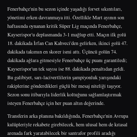
Fenerbahçe'nin bu sezon içinde yaşadığı forvet sıkıntıları,
yönetimi erken davranmaya itti. Özellikle Mart ayının son
haftasında oynanan kritik Süper Lig maçında Fenerbahçe,
Kayserispor'u deplasmanda 3-1 mağlup etti. Maçın ilk golü
18. dakikada İrfan Can Kahveci'den gelirken, ikinci golü 47.
dakikada takımın en skorer ismi attı. Üçüncü golün 74.
dakikada ağlara gitmesiyle Fenerbahçe üç puanı garantiledi;
Kayserispor'un tek sayısı ise 88. dakikada penaltıdan geldi.
Bu galibiyet, sarı-lacivertlilerin şampiyonluk yarışındaki
rakiplerine gönderdikleri güçlü bir mesaj niteliği taşıyor.
Sezon sonu itibarıyla liderlik koltuğunu sağlamlaştırmak
isteyen Fenerbahçe için her puan altın değerinde.
Transferin arka planına bakıldığında, Fenerbahçe'nin Avrupa
kulüpleriyle rekabete girebilecek, hem ulusal hem de kıtasal
arenada fark yaratabilecek bir santrafor profili aradığı