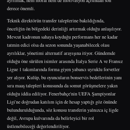
ayrılmak, hem moral hem de motivasyon açısından son
derece önemli.
Teknik direktörün transfer taleplerine bakıldığında,
önceliğin ön bölgedeki derinliği artırmak olduğu anlaşılıyor.
Mevcut kadronun sahaya koyduğu performans her ne kadar
tatmin edici olsa da sezon sonunda yaşanabilecek olası
ayrılıklar, yönetimi alternatif arayışına itiyor. Gündemde
olduğu öne sürülen isimler arasında İtalya Serie A ve Fransız
Ligue 1 takımlarında forma giyen yabancı uyruklu forvetler
yer alıyor. Kulüp, bu oyuncuların bonservis bedellerinin yanı
sıra maaş talepleri konusunda da somut görüşmelere yakın
olduğu iddia ediliyor. Fenerbahçe'nin UEFA Şampiyonlar
Ligi'ne doğrudan katılım için de hesap yaptığı göz önünde
bulundurulduğunda, söz konusu transferin yalnızca iç ligde
değil, Avrupa kulvarında da belirleyici bir rol
üstlenebileceği değerlendiriliyor.