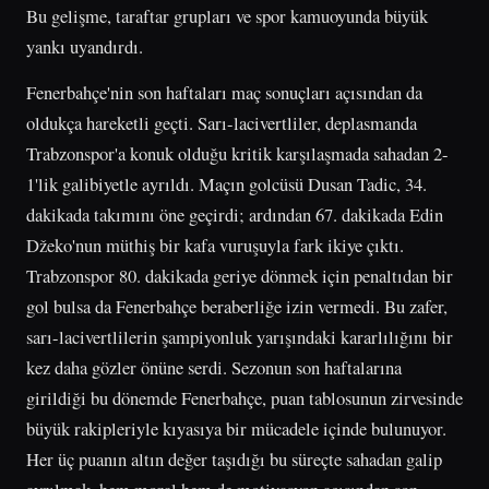
Bu gelişme, taraftar grupları ve spor kamuoyunda büyük
yankı uyandırdı.
Fenerbahçe'nin son haftaları maç sonuçları açısından da
oldukça hareketli geçti. Sarı-lacivertliler, deplasmanda
Trabzonspor'a konuk olduğu kritik karşılaşmada sahadan 2-
1'lik galibiyetle ayrıldı. Maçın golcüsü Dusan Tadic, 34.
dakikada takımını öne geçirdi; ardından 67. dakikada Edin
Džeko'nun müthiş bir kafa vuruşuyla fark ikiye çıktı.
Trabzonspor 80. dakikada geriye dönmek için penaltıdan bir
gol bulsa da Fenerbahçe beraberliğe izin vermedi. Bu zafer,
sarı-lacivertlilerin şampiyonluk yarışındaki kararlılığını bir
kez daha gözler önüne serdi. Sezonun son haftalarına
girildiği bu dönemde Fenerbahçe, puan tablosunun zirvesinde
büyük rakipleriyle kıyasıya bir mücadele içinde bulunuyor.
Her üç puanın altın değer taşıdığı bu süreçte sahadan galip