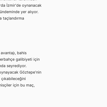
rda İzmir'de oynanacak
gündeminde yer alıyor.
la taçlandırma
avantajı, bahis
nerbahçe galibiyeti için
ında seyrediyor.
a oynayacak Göztepe'nin
e çıkabileceğini
isçiler için bu maç,