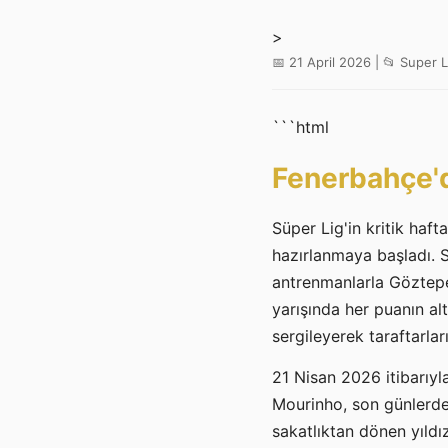
>
📅 21 April 2026 | 📂 Super L
```html
Fenerbahçe'
Süper Lig'in kritik haf
hazırlanmaya başladı. S
antrenmanlarla Göztepe
yarışında her puanın a
sergileyerek taraftarla
21 Nisan 2026 itibarıy
Mourinho, son günlerde 
sakatlıktan dönen yıldı