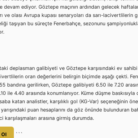
e devam ediyor. Göztepe maçının ardından gelecek haftala
ı ve olası Avrupa kupası senaryoları da sarı-lacivertlilerin 
iteliği taşıyan bu süreçte Fenerbahçe, sezonunu şampiyonluk
r.
aki deplasman galibiyeti ve Göztepe karşısındaki ev sahibi 
ivertlilerin oran değerlerini belirgin biçimde aşağı çekti. Fe
1.55 bandına gerilirken, Göztepe galibiyeti 6.50 ile 7.20 aras
e 4.10 ile 4.40 arasında konumlanıyor. Küme düşme baskısıyl
esaba katan analistler, karşılıklı gol (KG-Var) seçeneğinin ön
 yarışındaki puan hesaplarını da göz önünde bulunduran bah
i karşılaşmaları arasına girmiş durumda.
 Ol
```