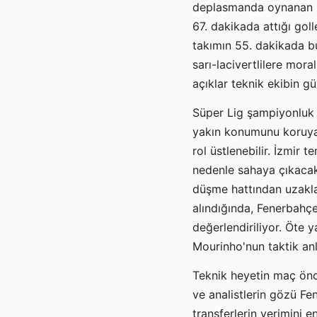
deplasmanda oynanan kr
67. dakikada attığı gol
takımın 55. dakikada bu
sarı-lacivertlilere mo
açıklar teknik ekibin g
Süper Lig şampiyonluk y
yakın konumunu koruyan
rol üstlenebilir. İzmir 
nedenle sahaya çıkacakl
düşme hattından uzakl
alındığında, Fenerbahç
değerlendiriliyor. Öte 
Mourinho'nun taktik anl
Teknik heyetin maç önce
ve analistlerin gözü F
transferlerin verimini 