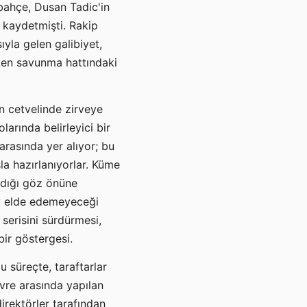
bahçe, Dusan Tadic'in
o kaydetmişti. Rakip
yla gelen galibiyet,
rken savunma hattındaki
n cetvelinde zirveye
rında belirleyici bir
arasında yer alıyor; bu
la hazırlanıyorlar. Küme
adığı göz önüne
ay elde edemeyeceği
 serisini sürdürmesi,
bir göstergesi.
 süreçte, taraftarlar
vre arasında yapılan
irektörler tarafından