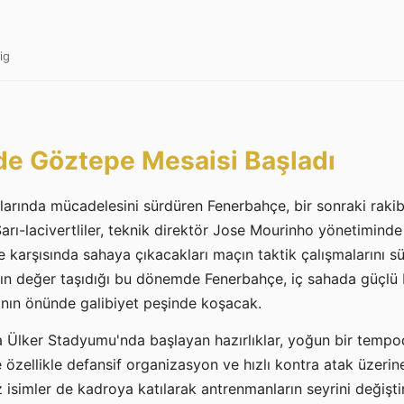
ig
de Göztepe Mesaisi Başladı
talarında mücadelesini sürdüren Fenerbahçe, bir sonraki raki
arı-lacivertliler, teknik direktör Jose Mourinho yönetiminde 
 karşısında sahaya çıkacakları maçın taktik çalışmalarını 
ltın değer taşıdığı bu dönemde Fenerbahçe, iç sahada güçlü
rının önünde galibiyet peşinde koşacak.
la Ülker Stadyumu'nda başlayan hazırlıklar, yoğun bir temp
özellikle defansif organizasyon ve hızlı kontra atak üzerin
z isimler de kadroya katılarak antrenmanların seyrini değişti