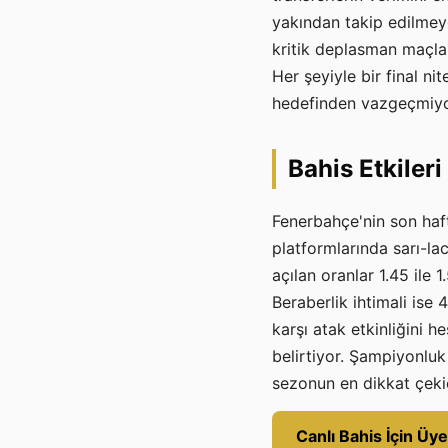
yakından takip edilmey
kritik deplasman maçlar
Her şeyiyle bir final n
hedefinden vazgeçmiyo
Bahis Etkileri
Fenerbahçe'nin son haft
platformlarında sarı-lac
açılan oranlar 1.45 ile 
Beraberlik ihtimali is
karşı atak etkinliğini h
belirtiyor. Şampiyonluk
sezonun en dikkat çekic
Canlı Bahis İçin Üye