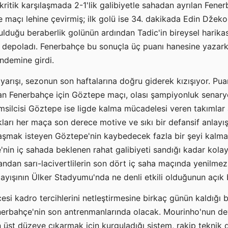
itik karşılaşmada 2-1'lik galibiyetle sahadan ayrılan Fener
le maçı lehine çevirmiş; ilk golü ise 34. dakikada Edin Džek
lduğu beraberlik golünün ardından Tadic'in bireysel harikası
ral depoladı. Fenerbahçe bu sonuçla üç puanı hanesine yaza
ündemine girdi.
arışı, sezonun son haftalarına doğru giderek kızışıyor. Pua
 Fenerbahçe için Göztepe maçı, olası şampiyonluk senaryola
temsilcisi Göztepe ise ligde kalma mücadelesi veren takımlar 
arı her maça son derece motive ve sıkı bir defansif anlayış
aşmak isteyen Göztepe'nin kaybedecek fazla bir şeyi kalm
e'nin iç sahada beklenen rahat galibiyeti sandığı kadar kol
yandan sarı-lacivertlilerin son dört iç saha maçında yenilmez
ayışının Ülker Stadyumu'nda ne denli etkili olduğunun açık 
si kadro tercihlerini netleştirmesine birkaç günün kaldığı bu
enerbahçe'nin son antrenmanlarında olacak. Mourinho'nun de
en üst düzeye çıkarmak için kurguladığı sistem, rakip teknik d