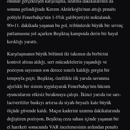
önünde gerçekleşen karşılaşma, uzatma dakikalarının da
sonuna gelindiğinde Kerem Aktürkoğlu'nun attığı penaltı
golüyle Fenerbahçe'nin 1-0'lık galibiyetiyle noktalandı.
90+11. dakikada yaşanan bu gol, tribünlerde büyük bir sevinç
patlamasına yol açarken Beşiktaş kampında derin bir hayal
kırıklığı yarattı.
Karşılaşmanın büyük bölümü iki takımın da birbirini
kontrol altına aldığı, sert mücadelelerin yaşandığı ve
pozisyon sayısının son derece sınırlı kaldığı gergin bir
tempoyla geçti. Beşiktaş, özellikle ilk yarıda savunma
ağırlıklı bir sistem uygulayarak Fenerbahçe'nin hücum
oyuncularını etkisiz bırakmaya çalıştı. İkinci yarıda ise sarı-
lacivertliler baskıyı artırsa da siyah-beyazlı kale büyük
ölçüde güvende kaldı. Maçın kaderini uzatma dakikalarında
değiştiren pozisyon, Beşiktaş ceza sahası içinde yaşanan bir
el hareketi sonucunda VAR incelemesinin ardından penaltı