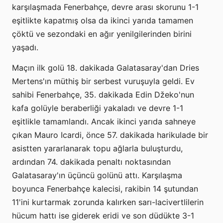
karşılaşmada Fenerbahçe, devre arası skorunu 1-1
eşitlikte kapatmış olsa da ikinci yarıda tamamen
çöktü ve sezondaki en ağır yenilgilerinden birini
yaşadı.
Maçın ilk golü 18. dakikada Galatasaray'dan Dries
Mertens'ın müthiş bir serbest vuruşuyla geldi. Ev
sahibi Fenerbahçe, 35. dakikada Edin Džeko'nun
kafa golüyle beraberliği yakaladı ve devre 1-1
eşitlikle tamamlandı. Ancak ikinci yarıda sahneye
çıkan Mauro Icardi, önce 57. dakikada harikulade bir
asistten yararlanarak topu ağlarla buluşturdu,
ardından 74. dakikada penaltı noktasından
Galatasaray'ın üçüncü golünü attı. Karşılaşma
boyunca Fenerbahçe kalecisi, rakibin 14 şutundan
11'ini kurtarmak zorunda kalırken sarı-lacivertlilerin
hücum hattı ise giderek eridi ve son düdükte 3-1