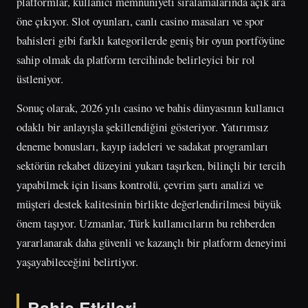
platformlar, kullanıcı memnuniyeti sıralamalarında açık ara
öne çıkıyor. Slot oyunları, canlı casino masaları ve spor
bahisleri gibi farklı kategorilerde geniş bir oyun portföyüne
sahip olmak da platform tercihinde belirleyici bir rol
üstleniyor.
Sonuç olarak, 2026 yılı casino ve bahis dünyasının kullanıcı
odaklı bir anlayışla şekillendiğini gösteriyor. Yatırımsız
deneme bonusları, kayıp iadeleri ve sadakat programları
sektörün rekabet düzeyini yukarı taşırken, bilinçli bir tercih
yapabilmek için lisans kontrolü, çevrim şartı analizi ve
müşteri destek kalitesinin birlikte değerlendirilmesi büyük
önem taşıyor. Uzmanlar, Türk kullanıcıların bu rehberden
yararlanarak daha güvenli ve kazançlı bir platform deneyimi
yaşayabileceğini belirtiyor.
Bahis Etkileri