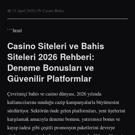
📅 15 April 2026 | 📂 Casino Bahis
```html
Casino Siteleri ve Bahis
Siteleri 2026 Rehberi:
Deneme Bonusları ve
Güvenilir Platformlar
Çevrimiçi bahis ve casino dünyası, 2026 yılında
kullanıcılarına sunduğu cazip kampanyalarla büyümesini
sürdürüyor. Sektörün önde gelen platformları, yeni üyelerini
karşılamak amacıyla deneme bonusu, yatırımsız bonus ve
kayıp iadesi gibi çeşitli promosyon paketlerini devreye