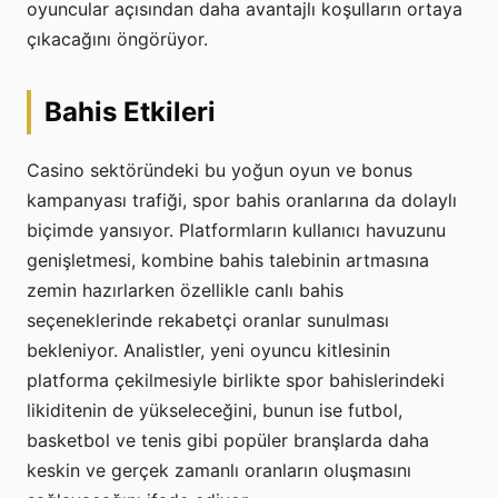
oyuncular açısından daha avantajlı koşulların ortaya
çıkacağını öngörüyor.
Bahis Etkileri
Casino sektöründeki bu yoğun oyun ve bonus
kampanyası trafiği, spor bahis oranlarına da dolaylı
biçimde yansıyor. Platformların kullanıcı havuzunu
genişletmesi, kombine bahis talebinin artmasına
zemin hazırlarken özellikle canlı bahis
seçeneklerinde rekabetçi oranlar sunulması
bekleniyor. Analistler, yeni oyuncu kitlesinin
platforma çekilmesiyle birlikte spor bahislerindeki
likiditenin de yükseleceğini, bunun ise futbol,
basketbol ve tenis gibi popüler branşlarda daha
keskin ve gerçek zamanlı oranların oluşmasını