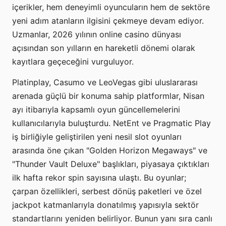
içerikler, hem deneyimli oyuncuların hem de sektöre
yeni adım atanların ilgisini çekmeye devam ediyor.
Uzmanlar, 2026 yılının online casino dünyası
açısından son yılların en hareketli dönemi olarak
kayıtlara geçeceğini vurguluyor.
Platinplay, Casumo ve LeoVegas gibi uluslararası
arenada güçlü bir konuma sahip platformlar, Nisan
ayı itibarıyla kapsamlı oyun güncellemelerini
kullanıcılarıyla buluşturdu. NetEnt ve Pragmatic Play
iş birliğiyle geliştirilen yeni nesil slot oyunları
arasında öne çıkan "Golden Horizon Megaways" ve
"Thunder Vault Deluxe" başlıkları, piyasaya çıktıkları
ilk hafta rekor spin sayısına ulaştı. Bu oyunlar;
çarpan özellikleri, serbest dönüş paketleri ve özel
jackpot katmanlarıyla donatılmış yapısıyla sektör
standartlarını yeniden belirliyor. Bunun yanı sıra canlı