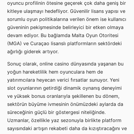
oyuncu profilinin ötesine geçerek çok daha geniş bir
kitleye ulaşmayı hedefliyor. Güvenilir lisans yapısı ve
sorumlu oyun politikalarına verilen önem ise kullanıcı
güveninin pekişmesinde belirleyici bir etken olmaya
devam ediyor. Bu bağlamda Malta Oyun Otoritesi
(MGA) ve Curaçao lisanslı platformların sektördeki
ağırlığı giderek artıyor.
Sonuç olarak, online casino dünyasında yaşanan bu
yoğun hareketlilik hem oyunculara hem de
yatırımcılara heyecan verici fırsatlar sunuyor. Yeni
slot oyunlarının getirdiği dinamik oynanış deneyimi
ve yüksek bonus oranlarıyla şekillenen bu dönem,
sektörün büyüme ivmesinin önümüzdeki aylarda da
süreceğinin güçlü bir göstergesi niteliğinde.
Uzmanlar, özellikle yaz sezonuyla birlikte platform
sayısındaki artışın rekabeti daha da kızıştıracağını ve