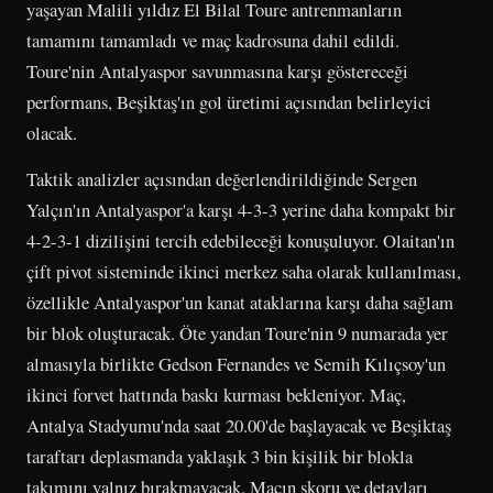
yaşayan Malili yıldız El Bilal Toure antrenmanların
tamamını tamamladı ve maç kadrosuna dahil edildi.
Toure'nin Antalyaspor savunmasına karşı göstereceği
performans, Beşiktaş'ın gol üretimi açısından belirleyici
olacak.
Taktik analizler açısından değerlendirildiğinde Sergen
Yalçın'ın Antalyaspor'a karşı 4-3-3 yerine daha kompakt bir
4-2-3-1 dizilişini tercih edebileceği konuşuluyor. Olaitan'ın
çift pivot sisteminde ikinci merkez saha olarak kullanılması,
özellikle Antalyaspor'un kanat ataklarına karşı daha sağlam
bir blok oluşturacak. Öte yandan Toure'nin 9 numarada yer
almasıyla birlikte Gedson Fernandes ve Semih Kılıçsoy'un
ikinci forvet hattında baskı kurması bekleniyor. Maç,
Antalya Stadyumu'nda saat 20.00'de başlayacak ve Beşiktaş
taraftarı deplasmanda yaklaşık 3 bin kişilik bir blokla
takımını yalnız bırakmayacak. Maçın skoru ve detayları