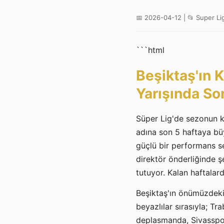
📅 2026-04-12 | 📂 Super Li
```html
Beşiktaş'ın 
Yarışında So
Süper Lig'de sezonun k
adına son 5 haftaya büy
güçlü bir performans s
direktör önderliğinde şe
tutuyor. Kalan haftalard
Beşiktaş'ın önümüzdeki
beyazlılar sırasıyla; T
deplasmanda, Sivasspor