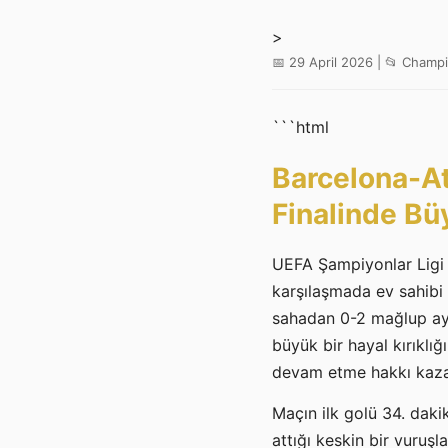
>
📅 29 April 2026 | 📂 Cham
```html
Barcelona-At
Finalinde Bü
UEFA Şampiyonlar Ligi 
karşılaşmada ev sahibi 
sahadan 0-2 mağlup ayr
büyük bir hayal kırıklı
devam etme hakkı kaza
Maçın ilk golü 34. daki
attığı keskin bir vuruş