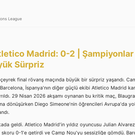
pions League
letico Madrid: 0-2 | Şampiyonlar
yük Sürpriz
çeyrek final rövanş maçında büyük bir sürpriz yaşandı. C
Barcelona, İspanya'nın diğer güçlü ekibi Atletico Madrid ka
ıldı. 29 Nisan 2026 akşamı oynanan bu kritik maç, Blaugrana
ğına dönüşürken Diego Simeone'nin öğrencileri Avrupa'da yol
ndı.
kada geldi. Atletico Madrid'in yıldız oyuncusu Julian Alvar
la skoru 0-1'e getirdi ve Camp Nou'yu sessizliğe gömdü. Ba