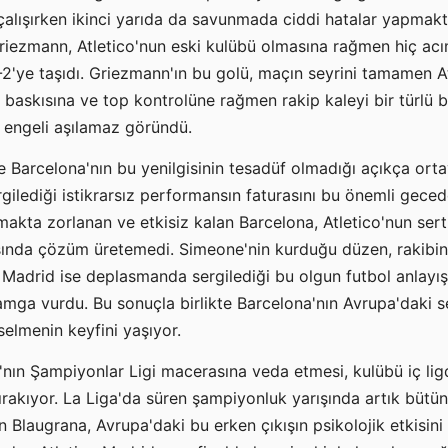
alışırken ikinci yarıda da savunmada ciddi hatalar yapmakt
riezmann, Atletico'nun eski kulübü olmasına rağmen hiç ac
2'ye taşıdı. Griezmann'ın bu golü, maçın seyrini tamamen A
üm baskısına ve top kontrolüne rağmen rakip kaleyi bir türlü
o engeli aşılamaz göründü.
e Barcelona'nın bu yenilgisinin tesadüf olmadığı açıkça orta
rgilediği istikrarsız performansın faturasını bu önemli gece
akta zorlanan ve etkisiz kalan Barcelona, Atletico'nun sert,
sında çözüm üretemedi. Simeone'nin kurduğu düzen, rakibin b
co Madrid ise deplasmanda sergilediği bu olgun futbol anlayı
damga vurdu. Bu sonuçla birlikte Barcelona'nın Avrupa'daki 
kselmenin keyfini yaşıyor.
a'nın Şampiyonlar Ligi macerasına veda etmesi, kulübü iç li
akıyor. La Liga'da süren şampiyonluk yarışında artık bütün 
laugrana, Avrupa'daki bu erken çıkışın psikolojik etkisini 