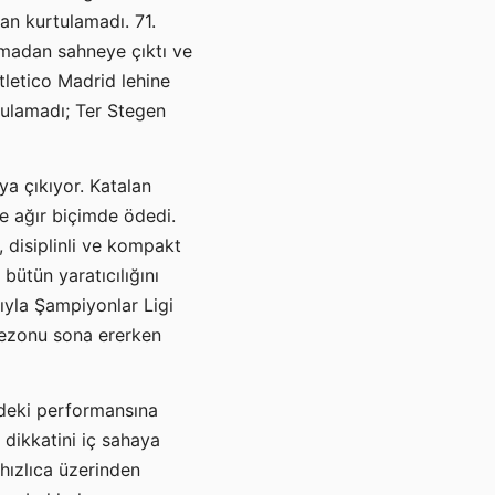
an kurtulamadı. 71.
ımadan sahneye çıktı ve
tletico Madrid lehine
 bulamadı; Ter Stegen
ya çıkıyor. Katalan
de ağır biçimde ödedi.
 disiplinli ve kompakt
ütün yaratıcılığını
şıyla Şampiyonlar Ligi
sezonu sona ererken
gdeki performansına
dikkatini iç sahaya
hızlıca üzerinden