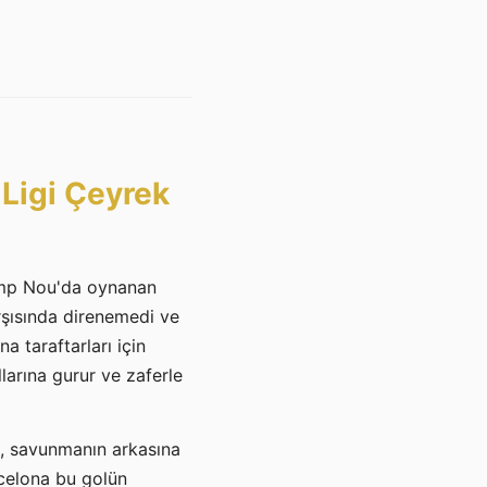
 Ligi Çeyrek
amp Nou'da oynanan
rşısında direnemedi ve
 taraftarları için
larına gurur ve zaferle
ez, savunmanın arkasına
rcelona bu golün