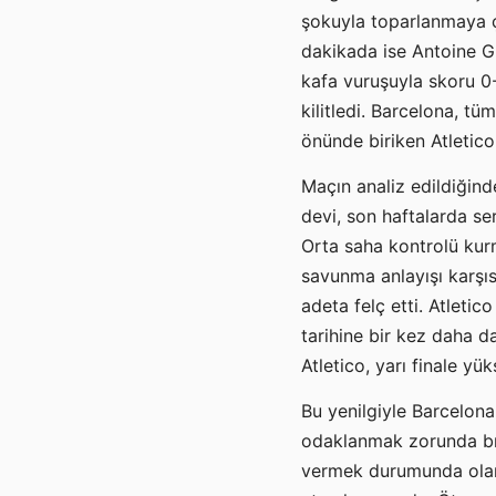
şokuyla toparlanmaya ç
dakikada ise Antoine G
kafa vuruşuyla skoru 0-
kilitledi. Barcelona, t
önünde biriken Atletic
Maçın analiz edildiğind
devi, son haftalarda se
Orta saha kontrolü kurm
savunma anlayışı karşı
adeta felç etti. Atleti
tarihine bir kez daha 
Atletico, yarı finale yü
Bu yenilgiyle Barcelon
odaklanmak zorunda bır
vermek durumunda olan B