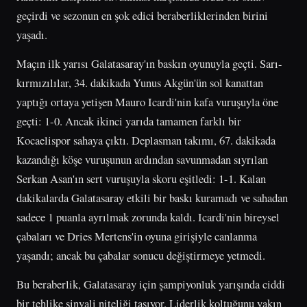
geçirdi ve sezonun en şok edici beraberliklerinden birini
yaşadı.
Maçın ilk yarısı Galatasaray'ın baskın oyunuyla geçti. Sarı-
kırmızılılar, 34. dakikada Yunus Akgün'ün sol kanattan
yaptığı ortaya yetişen Mauro Icardi'nin kafa vuruşuyla öne
geçti: 1-0. Ancak ikinci yarıda tamamen farklı bir
Kocaelispor sahaya çıktı. Deplasman takımı, 67. dakikada
kazandığı köşe vuruşunun ardından savunmadan sıyrılan
Serkan Asan'ın sert vuruşuyla skoru eşitledi: 1-1. Kalan
dakikalarda Galatasaray etkili bir baskı kuramadı ve sahadan
sadece 1 puanla ayrılmak zorunda kaldı. Icardi'nin bireysel
çabaları ve Dries Mertens'in oyuna girişiyle canlanma
yaşandı; ancak bu çabalar sonucu değiştirmeye yetmedi.
Bu beraberlik, Galatasaray için şampiyonluk yarışında ciddi
bir tehlike sinyali niteliği taşıyor. Liderlik koltuğunu yakın