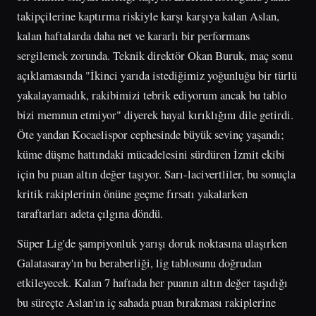
takipçilerine kaptırma riskiyle karşı karşıya kalan Aslan,
kalan haftalarda daha net ve kararlı bir performans
sergilemek zorunda. Teknik direktör Okan Buruk, maç sonu
açıklamasında "İkinci yarıda istediğimiz yoğunluğu bir türlü
yakalayamadık, rakibimizi tebrik ediyorum ancak bu tablo
bizi memnun etmiyor" diyerek hayal kırıklığını dile getirdi.
Öte yandan Kocaelispor cephesinde büyük sevinç yaşandı;
küme düşme hattındaki mücadelesini sürdüren İzmit ekibi
için bu puan altın değer taşıyor. Sarı-lacivertliler, bu sonuçla
kritik rakiplerinin önüne geçme fırsatı yakalarken
taraftarları adeta çılgına döndü.
Süper Lig'de şampiyonluk yarışı doruk noktasına ulaşırken
Galatasaray'ın bu beraberliği, lig tablosunu doğrudan
etkileyecek. Kalan 7 haftada her puanın altın değer taşıdığı
bu süreçte Aslan'ın iç sahada puan bırakması rakiplerine