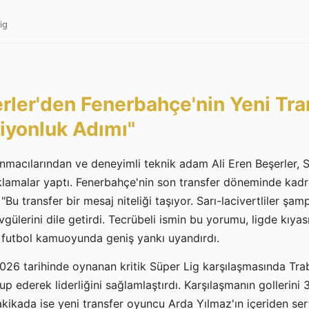
ig
erler'den Fenerbahçe'nin Yeni Tra
iyonluk Adımı"
unmacılarından ve deneyimli teknik adam Ali Eren Beşerler,
çıklamalar yaptı. Fenerbahçe'nin son transfer döneminde kadr
"Bu transfer bir mesaj niteliği taşıyor. Sarı-lacivertliler şa
övgülerini dile getirdi. Tecrübeli ismin bu yorumu, ligde kıy
a futbol kamuoyunda geniş yankı uyandırdı.
026 tarihinde oynanan kritik Süper Lig karşılaşmasında Tr
ederek liderliğini sağlamlaştırdı. Karşılaşmanın gollerini
akikada ise yeni transfer oyuncu Arda Yılmaz'ın içeriden sert