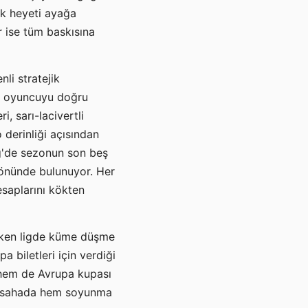
ik heyeti ayağa
r ise tüm baskısına
li stratejik
ğru oyuncuyu doğru
, sarı-lacivertli
 derinliği açısından
ig'de sezonun son beş
 önünde bulunuyor. Her
hesaplarını kökten
ırken ligde küme düşme
 biletleri için verdiği
 hem de Avrupa kupası
hem sahada hem soyunma