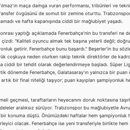
 Yılmaz'ın maça damga vuran performansı, tribünleri ve tekn
 transfer övgüsünü de somut bir zemine oturttu. Trabzonspo
lamadı ve hafta kapanışında ciddi bir mağlubiyet yaşadı.
sonrası yaptığı açıklamada Fenerbahçe'nin bu transferi ne den
nı çizdi: "Kaliteli oyuncu almak tek başına yeterli değil; do
uk getirir. Fenerbahçe bunu başardı." Beşerler'in bu sözleri
yük coşkuya neden olurken rakip teknik direktörler de kadro
ha ciddi bir tehdit olarak değerlendirmeye başladı. Süper L
kritik dönemde Fenerbahçe, Galatasaray'ın yalnızca bir puan
 artık bir final niteliği taşıyor; puan kayıpları şampiyonluk 
meli geçmesi, taraftarların heyecanını doruk noktasına taş
deleler aralıksız sürüyor. Trabzonspor bu mağlubiyetle Avrupa
lı bir konuma düştü. Önümüzdeki haftalar hem şampiyonluk
irleyici olacak. Fenerbahçe ise yeni transferiyle birlikte 