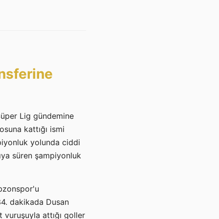
nsferine
 Süper Lig gündemine
osuna kattığı ismi
mpiyonluk yolunda ciddi
asıya süren şampiyonluk
abzonspor'u
 34. dakikada Dusan
 vuruşuyla attığı goller