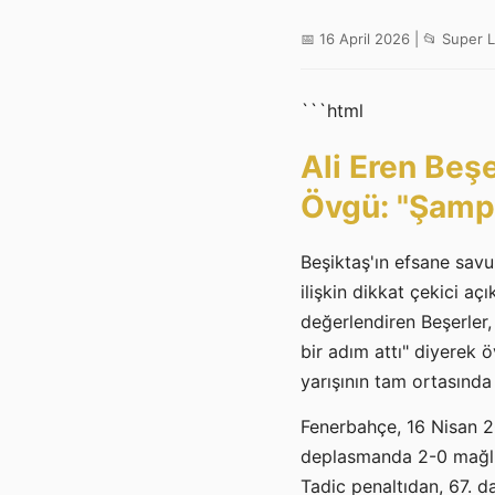
📅 16 April 2026 | 📂 Super L
```html
Ali Eren Beş
Övgü: "Şamp
Beşiktaş'ın efsane sav
ilişkin dikkat çekici a
değerlendiren Beşerler, 
bir adım attı" diyerek 
yarışının tam ortasınd
Fenerbahçe, 16 Nisan 2
deplasmanda 2-0 mağlup 
Tadic penaltıdan, 67. d