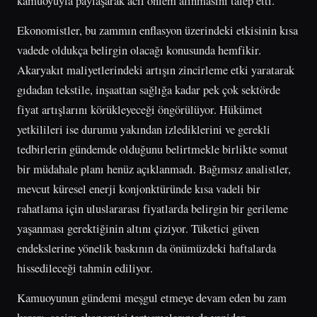
kamuoyuyla paylaşarak acil önlem alınmasını talep etti.
Ekonomistler, bu zammın enflasyon üzerindeki etkisinin kısa
vadede oldukça belirgin olacağı konusunda hemfikir.
Akaryakıt maliyetlerindeki artışın zincirleme etki yaratarak
gıdadan tekstile, inşaattan sağlığa kadar pek çok sektörde
fiyat artışlarını körükleyeceği öngörülüyor. Hükümet
yetkilileri ise durumu yakından izlediklerini ve gerekli
tedbirlerin gündemde olduğunu belirtmekle birlikte somut
bir müdahale planı henüz açıklanmadı. Bağımsız analistler,
mevcut küresel enerji konjonktüründe kısa vadeli bir
rahatlama için uluslararası fiyatlarda belirgin bir gerileme
yaşanması gerektiğinin altını çiziyor. Tüketici güven
endekslerine yönelik baskının da önümüzdeki haftalarda
hissedileceği tahmin ediliyor.
Kamuoyunun gündemi meşgul etmeye devam eden bu zam