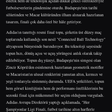
estetik hem de teknolojik açıdan dikkat çekici özellikleriyle
futbolseverlerin gündemine oturdu. Budapeşte'nin tarihi
silüetinden ve Macar kültüründen ilham alınarak hazırlanan
tasarım, finali çok daha özel bir hâle getiriyor.
Adidas'ın tanıttığı resmi final topu, şirketin üst düzey maç
toplarında kullandığı son nesil "Connected Ball Technology"
altyapısını bünyesinde barındırıyor. Bu teknoloji sayesinde
topun hızı, dönüş açısı ve uçuş yörüngesi anlık olarak takip
edilebiliyor. Topun dış yüzeyi, Budapeşte'nin simgesi olan
Zincir Köprü'den esinlenerek hazırlanan geometrik motifler
ve Macaristan'ın ulusal renklerini yansıtan altın, kırmızı ve
yeşil tonlarıyla süslenmiş durumda. UEFA yetkilileri, topun
hem görsel kimliğinin hem de performans özelliklerinin bu
sezonki final için mükemmel bir seçim olduğunu vurguladı.
Adidas Avrupa Direktörü yaptığı açıklamada, "Her
Şampiyonlar Ligi Finali, futbol tarihine altın harflerle