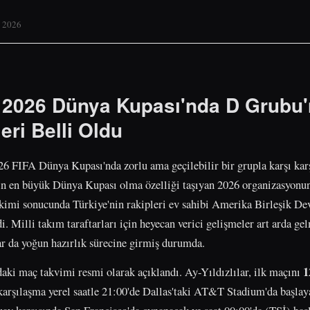
p 2026
m 2026 Dünya Kupası'nda D Grubu'
eri Belli Oldu
26 FIFA Dünya Kupası'nda zorlu ama geçilebilir bir grupla karşı ka
hin en büyük Dünya Kupası olma özelliği taşıyan 2026 organizasyonu
ekimi sonucunda Türkiye'nin rakipleri ev sahibi Amerika Birleşik Dev
i. Milli takım taraftarları için heyecan verici gelişmeler art arda 
ar da yoğun hazırlık sürecine girmiş durumda.
1
aki maç takvimi resmi olarak açıklandı. Ay-Yıldızlılar, ilk maçını
karşılaşma yerel saatle 21:00'de Dallas'taki AT&T Stadium'da başlay