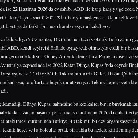
uay karşısında San Francisco'da oynanacak ve saat 00:00'da (TSİ) baş
22 Haziran 2026
da ise
'da ev sahibi ABD ile karşı karşıya gelecek.
itik karşılaşma saat 03:00 TSİ itibarıyla başlayacak. Üç maçlık zorl
galibiyet ya da farklı bir puan kombinasyonu hedefliyor.
ne ifade ediyor? Uzmanlar, D Grubu'nun teorik olarak Türkiye'nin geç
hibi ABD, kendi seyircisi önünde oynayacak olmasıyla ciddi bir bask
nin gerisinde kalıyor. Güney Amerika temsilcisi Paraguay ise fiziks
. Avustralya cephesinde ise 2022 Katar Dünya Kupası'nda çeyrek fina
e karşılaşılacak. Türkiye Milli Takımı'nın Arda Güler, Hakan Çalha
dıran kadrosu, taraftarlara büyük umut veriyor. Teknik heyet, özellik
adı.
çıkamadığı Dünya Kupası sahnesine bu kez kalıcı bir iz bırakmak is
ale kadar uzanan başarılı performansın ardından 2026'da daha ileriy
ı atlatabilmesi durumunda Türkiye, 48 takımlı bu dev organizasyonda
 teknik heyet ve futbolcular ortak bir ruhla bu hedefe kilitlenmiş du