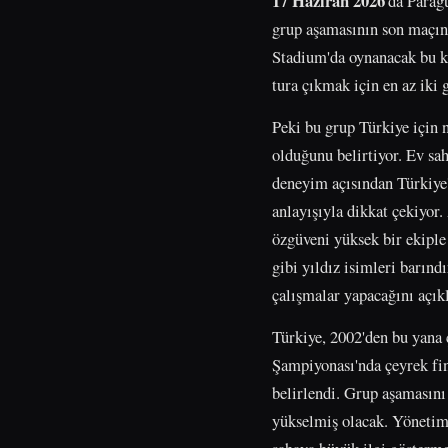
17 Haziran 2026
'da Parag
grup aşamasının son maçın
Stadium'da oynanacak bu kr
tura çıkmak için en az iki 
Peki bu grup Türkiye için 
olduğunu belirtiyor. Ev sa
deneyim açısından Türkiye'
anlayışıyla dikkat çekiyor
özgüveni yüksek bir ekipl
gibi yıldız isimleri barın
çalışmalar yapacağını açıkl
Türkiye, 2002'den bu yana 
Şampiyonası'nda çeyrek fin
belirlendi. Grup aşamasın
yükselmiş olacak. Yönetim,