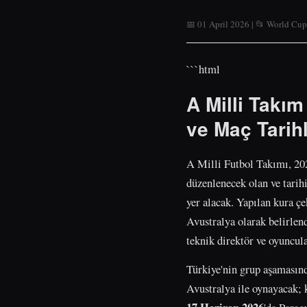
📅 01 April 2026 | 📂 World Cu
```html
A Milli Takı
ve Maç Tarihl
A Milli Futbol Takımı, 20
düzenlenecek olan ve tari
yer alacak. Yapılan kura ç
Avustralya olarak belirlend
teknik direktör ve oyuncul
Türkiye'nin grup aşamasınd
Avustralya ile oynayacak; 