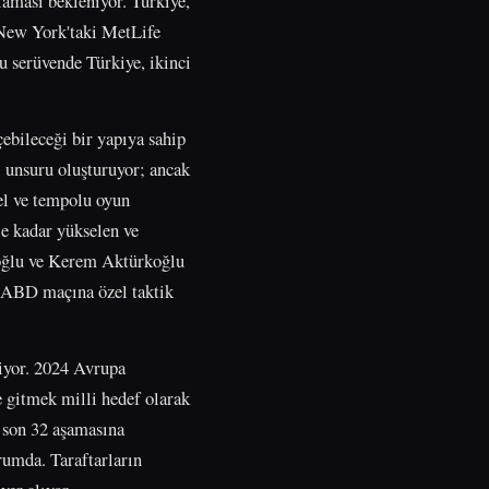
laması bekleniyor. Türkiye,
 New York'taki MetLife
u serüvende Türkiye, ikinci
ebileceği bir yapıya sahip
ı unsuru oluşturuyor; ancak
el ve tempolu oyun
le kadar yükselen ve
noğlu ve Kerem Aktürkoğlu
le ABD maçına özel taktik
tiyor. 2024 Avrupa
e gitmek milli hedef olarak
 son 32 aşamasına
rumda. Taraftarların