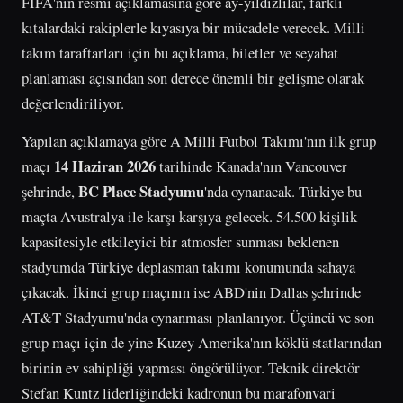
FIFA'nın resmi açıklamasına göre ay-yıldızlılar, farklı
kıtalardaki rakiplerle kıyasıya bir mücadele verecek. Milli
takım taraftarları için bu açıklama, biletler ve seyahat
planlaması açısından son derece önemli bir gelişme olarak
değerlendiriliyor.
Yapılan açıklamaya göre A Milli Futbol Takımı'nın ilk grup
14 Haziran 2026
maçı
tarihinde Kanada'nın Vancouver
BC Place Stadyumu
şehrinde,
'nda oynanacak. Türkiye bu
maçta Avustralya ile karşı karşıya gelecek. 54.500 kişilik
kapasitesiyle etkileyici bir atmosfer sunması beklenen
stadyumda Türkiye deplasman takımı konumunda sahaya
çıkacak. İkinci grup maçının ise ABD'nin Dallas şehrinde
AT&T Stadyumu'nda oynanması planlanıyor. Üçüncü ve son
grup maçı için de yine Kuzey Amerika'nın köklü statlarından
birinin ev sahipliği yapması öngörülüyor. Teknik direktör
Stefan Kuntz liderliğindeki kadronun bu marafonvari