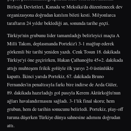
Birleşik Devletleri, Kanada ve Meksika'da düzenlenecek dev
organizasyona doğrudan katılım bileti kesti. Milyonlarca
taraftarın 24 yıldır beklediği an, sonunda tarihe geçti.
Türkiye'nin grubunu lider tamamladığı belirleyici maçta A
Milli Takım, deplasmanda Portekiz'i 3-1 mağlup ederek
görkemli bir tarihi yeniden yazdı. Cenk Tosun 18. dakikada
Türkiye'yi öne geçirirken, Hakan Çalhanoğlu 45+2. dakikada
attığı muhteşem frikik golüyle ilk yarıyı 2-0 üstünlükle
kapattı. İkinci yarıda Portekiz, 67. dakikada Bruno
Fernandes'in penaltısıyla farkı bire indirse de Arda Güler,
89. dakikada hazırladığı gol pasıyla Kerem Aktürkoğlu'nun
ağları havalandırmasını sağladı. 3-1'lik final skoru; hem
grubun, hem de tarihin sonucunu belirledi. Portekiz, play-off
turuna düşerken Türkiye dünya sahnesine adımını doğrudan
attı.