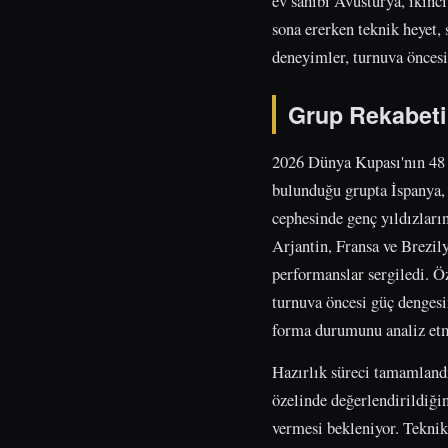
ev sahibi Avusturya, ikinc
sona ererken teknik heyet,
deneyimler, turnuva öncesi
Grup Rekabeti 
2026 Dünya Kupası'nın 48 t
bulunduğu grupta İspanya, P
cephesinde genç yıldızları
Arjantin, Fransa ve Brezil
performanslar sergiledi. Ö
turnuva öncesi güç dengesi
forma durumunu analiz etm
Hazırlık süreci tamamlandı
özelinde değerlendirildiği
vermesi bekleniyor. Teknik 