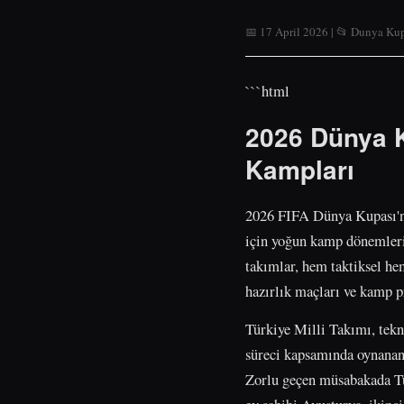
📅 17 April 2026 | 📂 Dunya Ku
```html
2026 Dünya K
Kampları
2026 FIFA Dünya Kupası'na 
için yoğun kamp dönemleri
takımlar, hem taktiksel he
hazırlık maçları ve kamp 
Türkiye Milli Takımı, tekn
süreci kapsamında oynanan 
Zorlu geçen müsabakada Tü