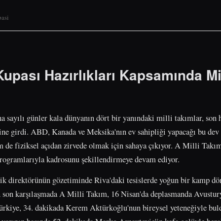
pasi
upası Hazırlıkları Kapsamında Mi
sayılı günler kala dünyanın dört bir yanındaki milli takımlar, son
ne girdi. ABD, Kanada ve Meksika'nın ev sahipliği yapacağı bu dev
m de fiziksel açıdan zirvede olmak için sahaya çıkıyor. A Milli Takım
programlarıyla kadrosunu şekillendirmeye devam ediyor.
ik direktörünün gözetiminde Riva'daki tesislerde yoğun bir kamp dö
son karşılaşmada A Milli Takım, 16 Nisan'da deplasmanda Avusturya 
rkiye, 34. dakikada Kerem Aktürkoğlu'nun bireysel yeteneğiyle buld