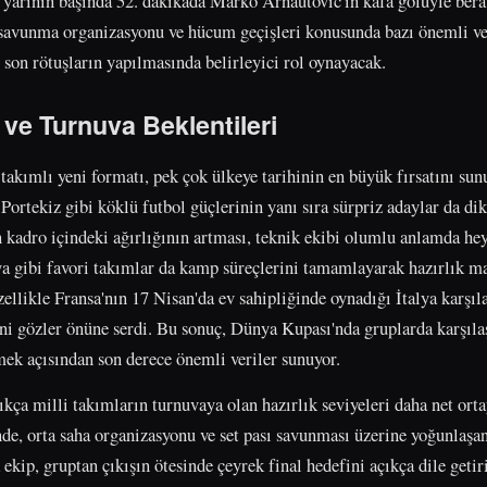
i yarının başında 52. dakikada Marko Arnautovic'in kafa golüyle bera
 savunma organizasyonu ve hücum geçişleri konusunda bazı önemli ver
 son rötuşların yapılmasında belirleyici rol oynayacak.
ve Turnuva Beklentileri
akımlı yeni formatı, pek çok ülkeye tarihinin en büyük fırsatını sunu
ortekiz gibi köklü futbol güçlerinin yanı sıra sürpriz adaylar da dik
n kadro içindeki ağırlığının artması, teknik ekibi olumlu anlamda he
ya gibi favori takımlar da kamp süreçlerini tamamlayarak hazırlık ma
zellikle Fransa'nın 17 Nisan'da ev sahipliğinde oynadığı İtalya karşı
ni gözler önüne serdi. Bu sonuç, Dünya Kupası'nda gruplarda karşıla
ek açısından son derece önemli veriler sunuyor.
kça milli takımların turnuvaya olan hazırlık seviyeleri daha net ort
nde, orta saha organizasyonu ve set pası savunması üzerine yoğunlaşa
ekip, gruptan çıkışın ötesinde çeyrek final hedefini açıkça dile getiri