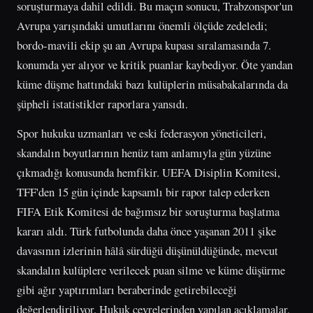
soruşturmaya dahil edildi. Bu maçın sonucu, Trabzonspor'un
Avrupa yarışındaki umutlarını önemli ölçüde zedeledi;
bordo-mavili ekip şu an Avrupa kupası sıralamasında 7.
konumda yer alıyor ve kritik puanlar kaybediyor. Öte yandan
küme düşme hattındaki bazı kulüplerin müsabakalarında da
şüpheli istatistikler raporlara yansıdı.
Spor hukuku uzmanları ve eski federasyon yöneticileri,
skandalın boyutlarının henüz tam anlamıyla gün yüzüne
çıkmadığı konusunda hemfikir. UEFA Disiplin Komitesi,
TFF'den 15 gün içinde kapsamlı bir rapor talep ederken
FIFA Etik Komitesi de bağımsız bir soruşturma başlatma
kararı aldı. Türk futbolunda daha önce yaşanan 2011 şike
davasının izlerinin hâlâ sürdüğü düşünüldüğünde, mevcut
skandalın kulüplere verilecek puan silme ve küme düşürme
gibi ağır yaptırımları beraberinde getirebileceği
değerlendiriliyor. Hukuk çevrelerinden yapılan açıklamalar,