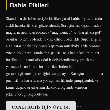
Bahis Etkileri
Skandalın derinleşmesiyle birlikte yasal bahis piyasalarında
ciddi hareketlilikler gözlemlendi. Soruşturma kapsamındaki
maçların ardından iddaa'da "maç sonucu" ve "karşılıklı gol"
oranları önemli ölçüde revize edildi; özellikle Süper Lig'in
alt sıralarındaki takımları kapsayan müsabakalarda oranlar
yüzde 15-20 aralığında değişti. Bilinçli bahis kullanıcıları,
bu dönemde istatistik odaklı değerlendirme yapmak ve
yalnızca lisanslı platformlar üzerinden işlem
gerçekleştirmek gerektiğini vurguluyor. Soruşturmanın olası
puan silme kararlarına yol açması hâlinde şampiyonluk ve
küme düşme oranlarının da köklü biçimde yeniden
şekilleneceği öngörülüyor.
CANLI BAHIS İÇIN ÜYE OL
```