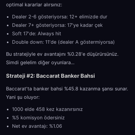
optimal kararlar alırsınız:
Dealer 2-6 gösteriyorsa: 12+ elimizde dur
Dealer 7+ gösteriyorsa: 17'ye kadar çek
Soft 17'de: Always hit
Double down: 11'de (dealer A göstermiyorsa)
Bu stratejiyle ev avantajını %0.28'e düşürürsünüz.
Simdi gelelim diğer oyunlara...
Strateji #2: Baccarat Banker Bahsi
Baccarat'ta banker bahsi %45.8 kazanma şansı sunar.
Yani şu oluyor:
1000 elde 458 kez kazanırsınız
%5 komisyon ödersiniz
Net ev avantajı: %1.06