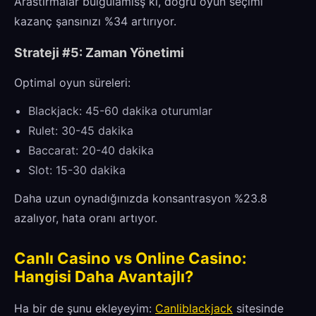
Arastırmalar bulgulamisş ki, doğru oyun seçimi
kazanç şansınızı %34 artırıyor.
Strateji #5: Zaman Yönetimi
Optimal oyun süreleri:
Blackjack: 45-60 dakika oturumlar
Rulet: 30-45 dakika
Baccarat: 20-40 dakika
Slot: 15-30 dakika
Daha uzun oynadığınızda konsantrasyon %23.8
azalıyor, hata oranı artıyor.
Canlı Casino vs Online Casino:
Hangisi Daha Avantajlı?
Ha bir de şunu ekleyeyim:
Canliblackjack
sitesinde