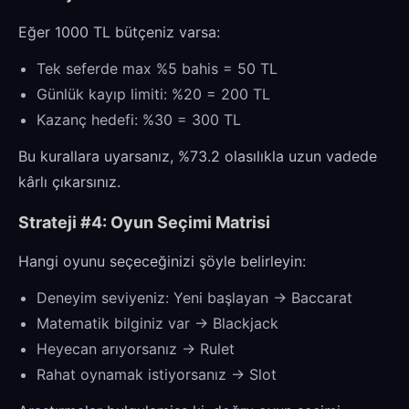
Eğer 1000 TL bütçeniz varsa:
Tek seferde max %5 bahis = 50 TL
Günlük kayıp limiti: %20 = 200 TL
Kazanç hedefi: %30 = 300 TL
Bu kurallara uyarsanız, %73.2 olasılıkla uzun vadede
kârlı çıkarsınız.
Strateji #4: Oyun Seçimi Matrisi
Hangi oyunu seçeceğinizi şöyle belirleyin:
Deneyim seviyeniz: Yeni başlayan → Baccarat
Matematik bilginiz var → Blackjack
Heyecan arıyorsanız → Rulet
Rahat oynamak istiyorsanız → Slot