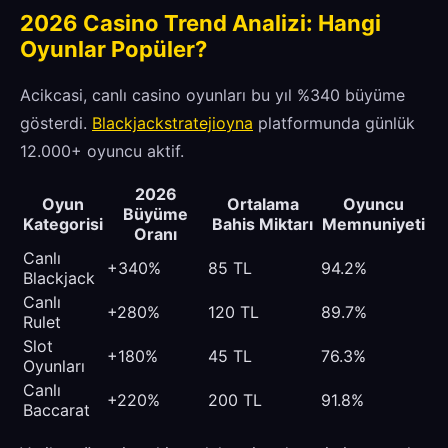
2026 Casino Trend Analizi: Hangi
Oyunlar Popüler?
Acikcasi, canlı casino oyunları bu yıl %340 büyüme
gösterdi.
Blackjackstratejioyna
platformunda günlük
12.000+ oyuncu aktif.
2026
Oyun
Ortalama
Oyuncu
Büyüme
Kategorisi
Bahis Miktarı
Memnuniyeti
Oranı
Canlı
+340%
85 TL
94.2%
Blackjack
Canlı
+280%
120 TL
89.7%
Rulet
Slot
+180%
45 TL
76.3%
Oyunları
Canlı
+220%
200 TL
91.8%
Baccarat