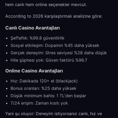
hem canlı hem online seçenekler mevcut.
According to 2026 karşılaştırmalı analizine göre:
Canlı Casino Avantajları
Şeffaflık: %99.8 güvenilirlik
Sosyal etkileşim: Dopamin %45 daha yüksek
Gerçek deneyim: Stres seviyesi %28 daha düşük
Hile şüphesi yok: Güven faktörü %96.7
Online Casino Avantajları
Hız: Dakikada 120+ el (blackjack)
Bonus oranları: %25 daha yüksek
Düşük minimum bahis: 1 TL'den başlar
7/24 erişim: Zaman kısıtı yok
Yani şu oluyor: Deneyim istiyorsanız canlı, hız ve